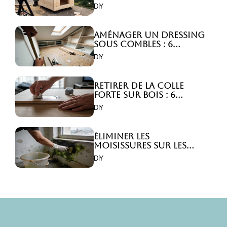
Comment faire ?
DIY
Aménager un dressing
sous combles : 6
astuces indispensables
DIY
!
Retirer de la colle
forte sur bois : 6
astuces efficaces !
DIY
Éliminer les
moisissures sur les
murs : 5 solutions
DIY
efficaces ?