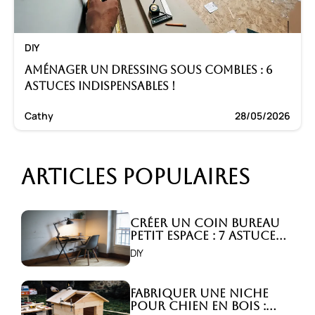
DIY
Aménager un dressing sous combles : 6
astuces indispensables !
Cathy
28/05/2026
Articles populaires
Créer un coin bureau
petit espace : 7 astuces
malignes!
DIY
Fabriquer une niche
pour chien en bois :