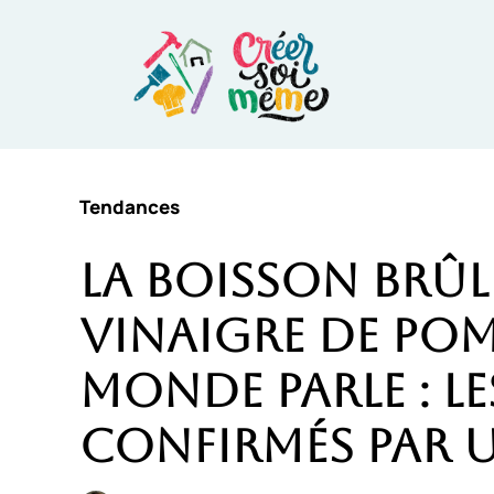
Aller
au
contenu
Tendances
La boisson brûle
vinaigre de po
monde parle : le
confirmés par 