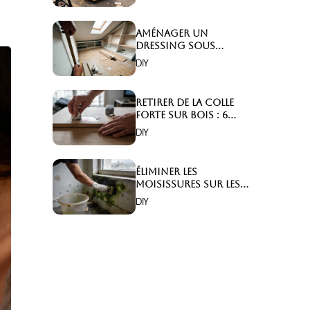
Aménager un
dressing sous
combles : 6 astuces
DIY
indispensables !
Retirer de la colle
forte sur bois : 6
astuces efficaces !
DIY
Éliminer les
moisissures sur les
murs : 5 solutions
DIY
efficaces ?