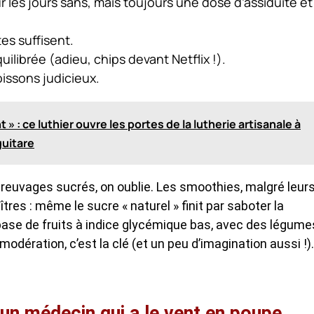
 les jours sans, mais toujours une dose d’assiduité et
es suffisent.
ilibrée (adieu, chips devant Netflix !).
issons judicieux.
 : ce luthier ouvre les portes de la lutherie artisanale à
guitare
 breuvages sucrés, on oublie. Les smoothies, malgré leur
îtres : même le sucre « naturel » finit par saboter la
 base de fruits à indice glycémique bas, avec des légume
odération, c’est la clé (et un peu d’imagination aussi !).
’un médecin qui a le vent en poupe