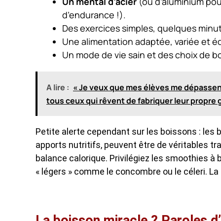
Un mental d’acier
(ou d’aluminium pour
d’endurance !).
Des
exercices simples
, quelques minut
Une alimentation adaptée, variée et équ
Un mode de vie sain et des choix de bo
A lire :
« Je veux que mes élèves me dépassent »
tous ceux qui rêvent de fabriquer leur propre 
Petite alerte cependant sur les boissons : les
apports nutritifs, peuvent être de véritables tra
balance calorique. Privilégiez les smoothies à
« légers » comme le concombre ou le céleri. La m
La boisson miracle ? Paroles d