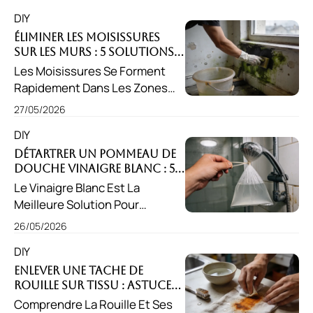
Dissout Rapidement Les
DIY
Résidus Sans Abîmer Le Bois,
Mais Veillez À L'utiliser Avec
Éliminer Les Moisissures
Sur Les Murs : 5 Solutions
Prudence Et Dans Une Pièce
Efficaces ?
Les Moisissures Se Forment
Bien Aérée.
Rapidement Dans Les Zones
Humides, D'où L'importance
27/05/2026
D'agir Sans Tarder. Éliminer Les
DIY
Moisissures Sur Les Murs
Implique Un Nettoyage Adapté
Détartrer Un Pommeau De
Douche Vinaigre Blanc : 5
Et Un Bon Contrôle De
Astuces Simples !
Le Vinaigre Blanc Est La
L'humidité Pour Prévenir Leur
Meilleure Solution Pour
Retour.
Détartrer Un Pommeau De
26/05/2026
Douche. Son Acidité Naturelle
DIY
Dissout Efficacement Le
Calcaire, Même Le Plus Tenace,
Enlever Une Tache De
Rouille Sur Tissu : Astuces
Sans Endommager Votre
Efficaces !
Comprendre La Rouille Et Ses
Équipement De Salle De Bain.