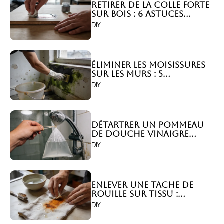
Retirer de la colle forte
sur bois : 6 astuces
efficaces !
DIY
Éliminer les moisissures
sur les murs : 5
solutions efficaces ?
DIY
Détartrer un pommeau
de douche vinaigre
blanc : 5 astuces simples
DIY
!
Enlever une tache de
rouille sur tissu :
Astuces efficaces !
DIY