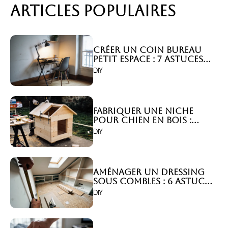
Articles populaires
Créer un coin bureau
petit espace : 7 astuces
malignes!
DIY
Fabriquer une niche
pour chien en bois :
Comment faire ?
DIY
Aménager un dressing
sous combles : 6 astuces
indispensables !
DIY