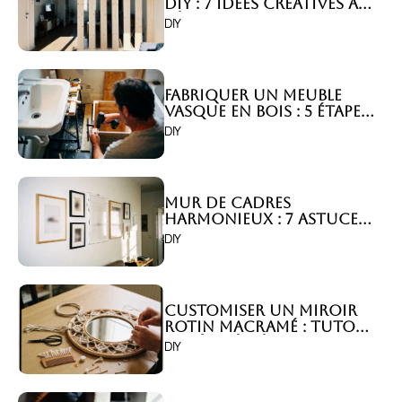
DIY : 7 idées créatives à
réaliser !
DIY
Fabriquer un meuble
vasque en bois : 5 étapes
simples !
DIY
Mur de Cadres
Harmonieux : 7 Astuces
Pour Composer Votre
DIY
Galerie !
Customiser un Miroir
Rotin Macramé : Tuto
Bohème à Réaliser !
DIY