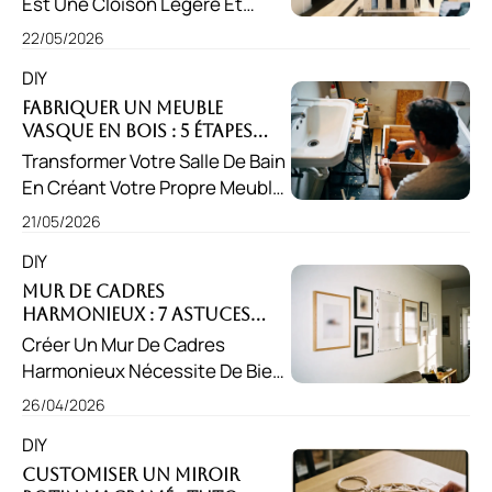
Est Une Cloison Légère Et
Votre Intérieur Sans Poussière
Décorative Qui Permet De
Ni Gros Budget.
22/05/2026
Structurer Votre Espace Tout
DIY
En Laissant Passer La Lumière.
Facile À Réaliser, Il S'adapte À
Fabriquer Un Meuble
Vasque En Bois : 5 Étapes
Tous Les Intérieurs.
Simples !
Transformer Votre Salle De Bain
En Créant Votre Propre Meuble
Est À La Fois Économique Et
21/05/2026
Gratifiant. Fabriquer Un Meuble
DIY
Vasque En Bois Vous Permet
D'obtenir Un Design
Mur De Cadres
Harmonieux : 7 Astuces
Personnalisé, Résistant Et
Pour Composer Votre
Créer Un Mur De Cadres
Chaleureux.
Galerie !
Harmonieux Nécessite De Bien
Choisir Son Emplacement. Les
26/04/2026
Pièces Spacieuses Comme Le
DIY
Salon Sont Idéales, Tout
Comme Les Couloirs, Pour
Customiser Un Miroir