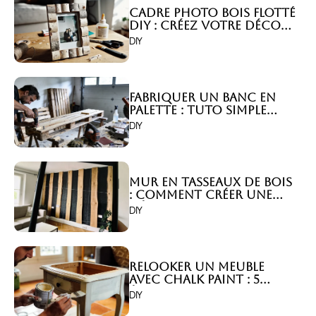
Cadre photo bois flotté
DIY : Créez votre déco
unique !
DIY
Fabriquer un banc en
palette : Tuto simple
pour le jardin !
DIY
Mur en tasseaux de bois
: Comment créer une
déco acoustique ?
DIY
Relooker un meuble
avec chalk paint : 5
étapes simples !
DIY