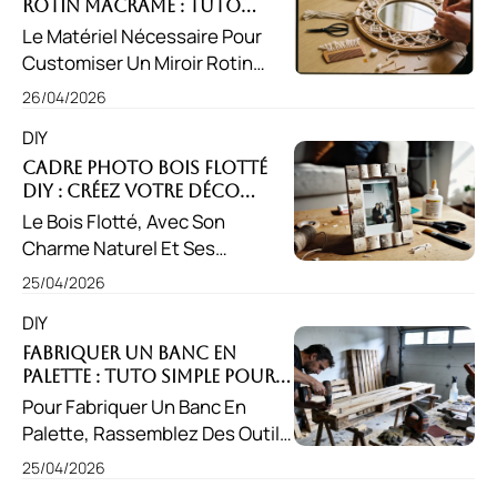
Rotin Macramé : Tuto
Donner Vie À Votre Galerie
Bohème À Réaliser !
Le Matériel Nécessaire Pour
Personnelle.
Customiser Un Miroir Rotin
Macramé Inclut Un Miroir Rond,
26/04/2026
Un Anneau De Support, De La
DIY
Corde En Coton, Des Ciseaux,
Un Peigne À Macramé Et De La
Cadre Photo Bois Flotté
DIY : Créez Votre Déco
Colle Forte. En Quelques
Unique !
Le Bois Flotté, Avec Son
Étapes Simples, Créez Une
Charme Naturel Et Ses
Belle Pièce Décorative.
Nuances Uniques, Est Idéal
25/04/2026
Pour Le Bricolage. Créez Un
DIY
Cadre Photo Bois Flotté DIY Qui
Allie Souvenirs Authentiques
Fabriquer Un Banc En
Palette : Tuto Simple Pour
Et Déco Personnalisée Pour
Le Jardin !
Pour Fabriquer Un Banc En
Votre Intérieur.
Palette, Rassemblez Des Outils
Essentiels Comme Une
25/04/2026
Visseuse, Une Perceuse, Et