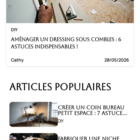
DIY
Aménager un dressing sous combles : 6
astuces indispensables !
Cathy
28/05/2026
Articles populaires
Créer un coin bureau
petit espace : 7 astuces
malignes!
DIY
Fabriquer une niche