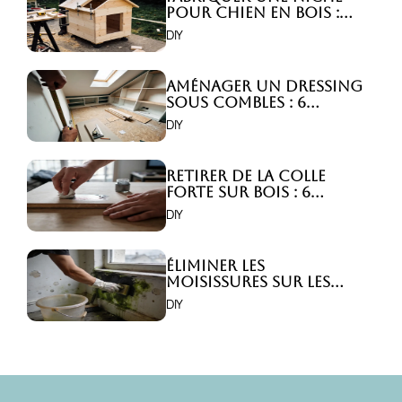
pour chien en bois :
Comment faire ?
DIY
Aménager un dressing
sous combles : 6
astuces indispensables
DIY
!
Retirer de la colle
forte sur bois : 6
astuces efficaces !
DIY
Éliminer les
moisissures sur les
murs : 5 solutions
DIY
efficaces ?