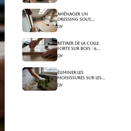
Aménager un
dressing sous
combles : 6 astuces
DIY
indispensables !
Retirer de la colle
forte sur bois : 6
astuces efficaces !
DIY
Éliminer les
moisissures sur les
murs : 5 solutions
DIY
efficaces ?