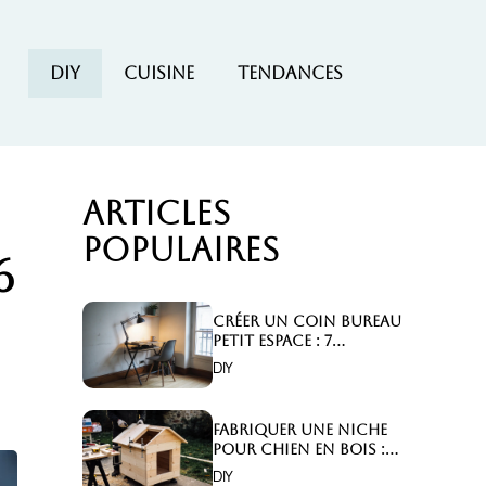
DIY
Cuisine
Tendances
Articles
populaires
6
Créer un coin bureau
petit espace : 7
astuces malignes!
DIY
Fabriquer une niche
pour chien en bois :
Comment faire ?
DIY