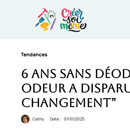
Aller
au
contenu
Tendances
6 ans sans déo
odeur a disparu
changement”
Cathy
Date :
01/10/2025