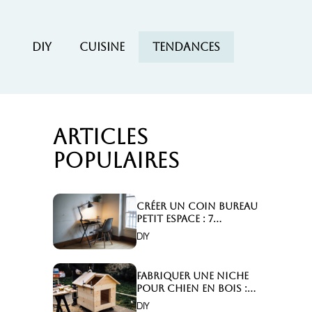
DIY
Cuisine
Tendances
Articles
populaires
Créer un coin bureau
petit espace : 7
astuces malignes!
DIY
Fabriquer une niche
pour chien en bois :
Comment faire ?
DIY