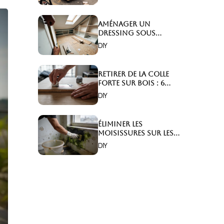
Aménager un
dressing sous
combles : 6 astuces
DIY
indispensables !
Retirer de la colle
forte sur bois : 6
astuces efficaces !
DIY
Éliminer les
moisissures sur les
murs : 5 solutions
DIY
efficaces ?