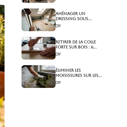
Aménager un
dressing sous
combles : 6 astuces
DIY
indispensables !
Retirer de la colle
forte sur bois : 6
astuces efficaces !
DIY
Éliminer les
moisissures sur les
murs : 5 solutions
DIY
efficaces ?