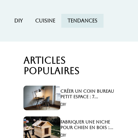
DIY
Cuisine
Tendances
Articles
populaires
Créer un coin bureau
petit espace : 7
astuces malignes!
DIY
Fabriquer une niche
pour chien en bois :
Comment faire ?
DIY