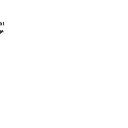
it
ge