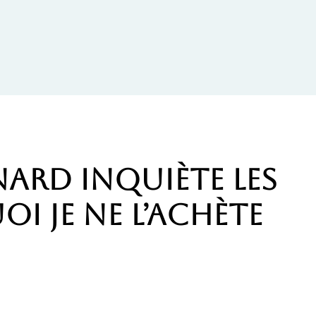
inard inquiète les
i je ne l’achète