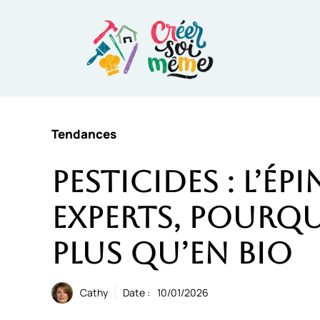
Aller
au
contenu
Tendances
Pesticides : l’ép
experts, pourquo
plus qu’en bio
Cathy
Date :
10/01/2026