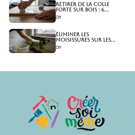
Retirer de la colle
forte sur bois : 6
astuces efficaces !
DIY
Éliminer les
moisissures sur les
murs : 5 solutions
DIY
efficaces ?