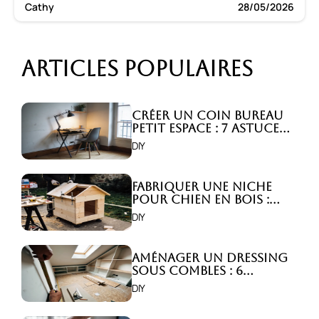
Cathy
28/05/2026
Articles populaires
Créer un coin bureau
petit espace : 7 astuces
malignes!
DIY
Fabriquer une niche
pour chien en bois :
Comment faire ?
DIY
Aménager un dressing
sous combles : 6
astuces indispensables
DIY
!