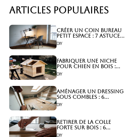
Articles populaires
Créer un coin bureau
petit espace : 7 astuces
malignes!
DIY
Fabriquer une niche
pour chien en bois :
Comment faire ?
DIY
Aménager un dressing
sous combles : 6
astuces indispensables
DIY
!
Retirer de la colle
forte sur bois : 6
astuces efficaces !
DIY