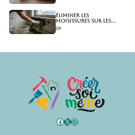
Éliminer les
moisissures sur les
murs : 5 solutions
DIY
efficaces ?
Facebook
X
Instagram