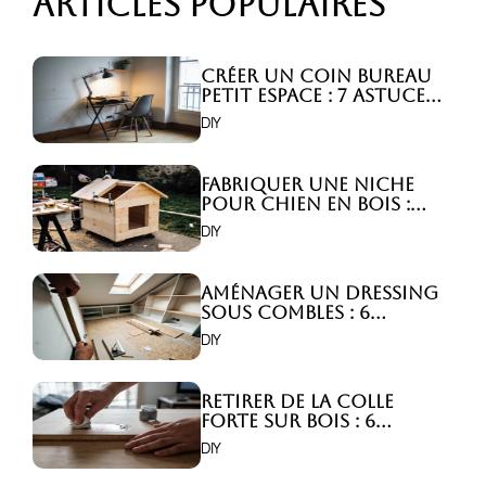
Articles populaires
Créer un coin bureau
petit espace : 7 astuces
malignes!
DIY
Fabriquer une niche
pour chien en bois :
Comment faire ?
DIY
Aménager un dressing
sous combles : 6
astuces indispensables
DIY
!
Retirer de la colle
forte sur bois : 6
astuces efficaces !
DIY