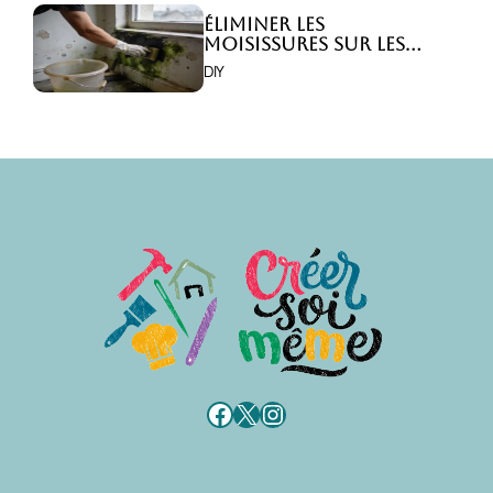
Éliminer les
moisissures sur les
murs : 5 solutions
DIY
efficaces ?
Facebook
X
Instagram