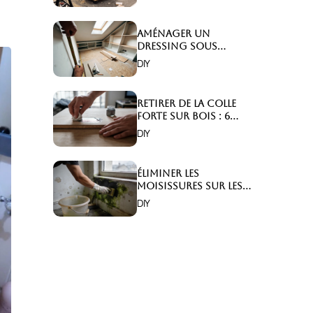
Aménager un
dressing sous
combles : 6 astuces
DIY
indispensables !
Retirer de la colle
forte sur bois : 6
astuces efficaces !
DIY
Éliminer les
moisissures sur les
murs : 5 solutions
DIY
efficaces ?