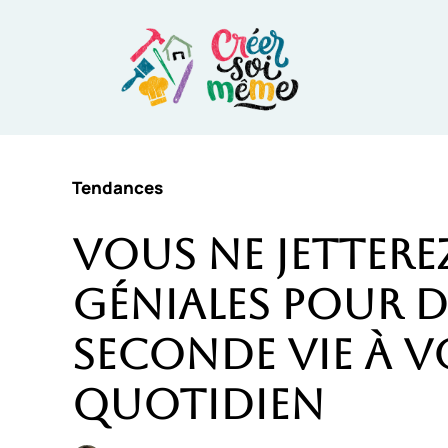
Aller
au
contenu
Tendances
Vous ne jetterez 
géniales pour 
seconde vie à v
quotidien