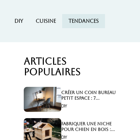
DIY
Cuisine
Tendances
Articles
populaires
Créer un coin bureau
petit espace : 7
astuces malignes!
DIY
Fabriquer une niche
pour chien en bois :
Comment faire ?
DIY