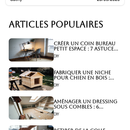
Articles populaires
Créer un coin bureau
petit espace : 7 astuces
malignes!
DIY
Fabriquer une niche
pour chien en bois :
Comment faire ?
DIY
Aménager un dressing
sous combles : 6
astuces indispensables
DIY
!