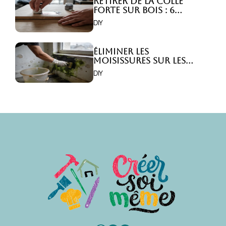
Retirer de la colle
forte sur bois : 6
astuces efficaces !
DIY
Éliminer les
moisissures sur les
murs : 5 solutions
DIY
efficaces ?