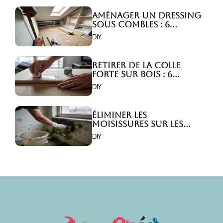
Aménager un dressing
sous combles : 6
astuces indispensables
DIY
!
Retirer de la colle
forte sur bois : 6
astuces efficaces !
DIY
Éliminer les
moisissures sur les
murs : 5 solutions
DIY
efficaces ?