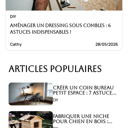
DIY
Aménager un dressing sous combles : 6
astuces indispensables !
Cathy
28/05/2026
Articles populaires
Créer un coin bureau
petit espace : 7 astuces
malignes!
DIY
Fabriquer une niche
pour chien en bois :
Comment faire ?