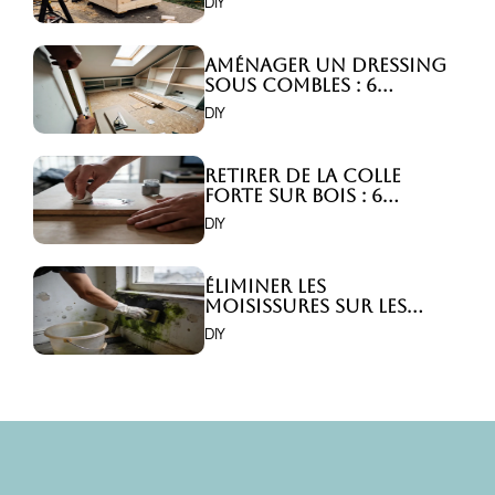
DIY
Aménager un dressing
sous combles : 6
astuces indispensables
DIY
!
Retirer de la colle
forte sur bois : 6
astuces efficaces !
DIY
Éliminer les
moisissures sur les
murs : 5 solutions
DIY
efficaces ?