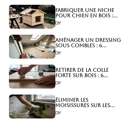
Fabriquer une niche
pour chien en bois :
Comment faire ?
DIY
Aménager un dressing
sous combles : 6
astuces indispensables
DIY
!
Retirer de la colle
forte sur bois : 6
astuces efficaces !
DIY
Éliminer les
moisissures sur les
murs : 5 solutions
DIY
efficaces ?