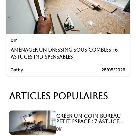
DIY
Aménager un dressing sous combles : 6
astuces indispensables !
Cathy
28/05/2026
Articles populaires
Créer un coin bureau
petit espace : 7 astuces
malignes!
DIY