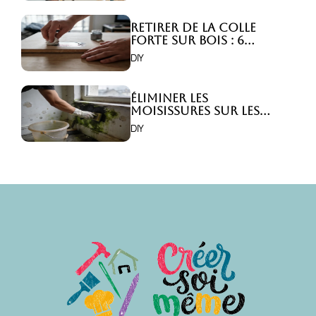
Retirer de la colle
forte sur bois : 6
astuces efficaces !
DIY
Éliminer les
moisissures sur les
murs : 5 solutions
DIY
efficaces ?