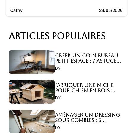
Cathy
28/05/2026
Articles populaires
Créer un coin bureau
petit espace : 7 astuces
malignes!
DIY
Fabriquer une niche
pour chien en bois :
Comment faire ?
DIY
Aménager un dressing
sous combles : 6
astuces indispensables
DIY
!