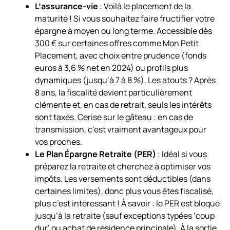
L’assurance-vie
: Voilà le placement de la
maturité ! Si vous souhaitez faire fructifier votre
épargne à moyen ou long terme. Accessible dès
300 € sur certaines offres comme Mon Petit
Placement, avec choix entre prudence (fonds
euros à 3,6 % net en 2024) ou profils plus
dynamiques (jusqu’à 7 à 8 %). Les atouts ? Après
8 ans, la fiscalité devient particulièrement
clémente et, en cas de retrait, seuls les intérêts
sont taxés. Cerise sur le gâteau : en cas de
transmission, c’est vraiment avantageux pour
vos proches.
Le Plan Épargne Retraite (PER)
: Idéal si vous
préparez la retraite et cherchez à optimiser vos
impôts. Les versements sont déductibles (dans
certaines limites), donc plus vous êtes fiscalisé,
plus c’est intéressant ! À savoir : le PER est bloqué
jusqu’à la retraite (sauf exceptions typées ‘coup
dur’ ou achat de résidence principale). À la sortie,