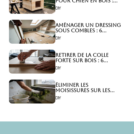
pour chien en bois :
Comment faire ?
DIY
Aménager un dressing
sous combles : 6
astuces indispensables
DIY
!
Retirer de la colle
forte sur bois : 6
astuces efficaces !
DIY
Éliminer les
moisissures sur les
murs : 5 solutions
DIY
efficaces ?