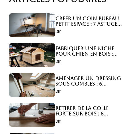
Créer un coin bureau
petit espace : 7 astuces
malignes!
DIY
Fabriquer une niche
pour chien en bois :
Comment faire ?
DIY
Aménager un dressing
sous combles : 6
astuces indispensables
DIY
!
Retirer de la colle
forte sur bois : 6
astuces efficaces !
DIY