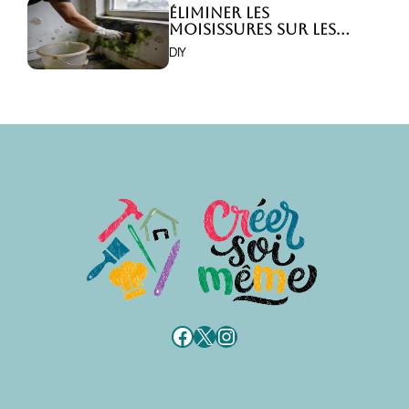
Éliminer les
moisissures sur les
murs : 5 solutions
DIY
efficaces ?
Facebook
X
Instagram