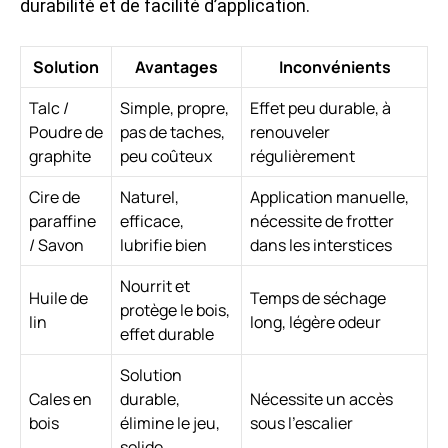
durabilité et de facilité d’application.
Solution
Avantages
Inconvénients
Talc /
Simple, propre,
Effet peu durable, à
Poudre de
pas de taches,
renouveler
graphite
peu coûteux
régulièrement
Cire de
Naturel,
Application manuelle,
paraffine
efficace,
nécessite de frotter
/ Savon
lubrifie bien
dans les interstices
Nourrit et
Huile de
Temps de séchage
protège le bois,
lin
long, légère odeur
effet durable
Solution
Cales en
durable,
Nécessite un accès
bois
élimine le jeu,
sous l’escalier
solide