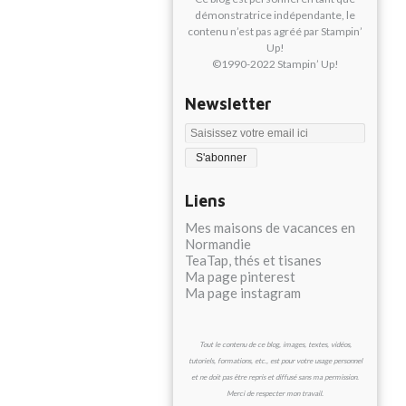
démonstratrice indépendante, le
contenu n’est pas agréé par Stampin’
Up!
©1990-2022 Stampin’ Up!
Newsletter
Liens
Mes maisons de vacances en
Normandie
TeaTap, thés et tisanes
Ma page pinterest
Ma page instagram
Tout le contenu de ce blog, images, textes, vidéos,
tutoriels, formations, etc., est pour votre usage personnel
et ne doit pas être repris et diffusé sans ma permission.
Merci de respecter mon travail.