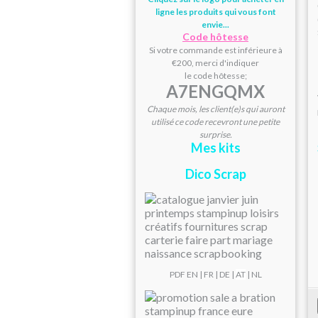
ligne les produits qui vous font
envie...
Code hôtesse
Si votre commande est inférieure à
€200, merci d'indiquer
le code hôtesse;
A7ENGQMX
Chaque mois, les client(e)s qui auront
utilisé ce code recevront une petite
surprise.
Mes kits
Dico Scrap
PDF
EN
|
FR
|
DE
|
AT
| NL