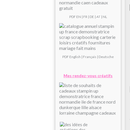
PDF
EN
|
FR
|
DE
|
AT
| NL
PDF
English
|
Français
|
Deutsche
Mes rendez-vous créatifs