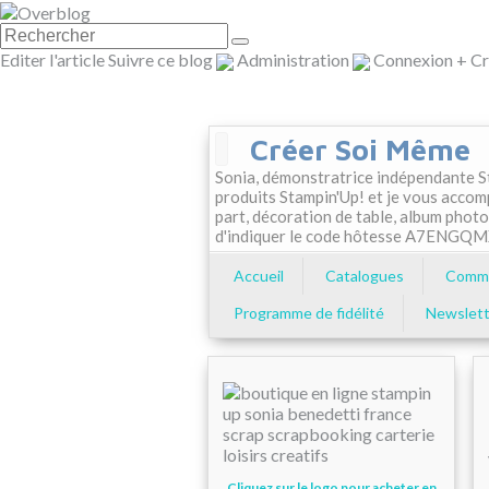
Editer l'article
Suivre ce blog
Administration
Connexion
+
Cr
Créer Soi Même
Sonia, démonstratrice indépendante St
produits Stampin'Up! et je vous accom
part, décoration de table, album photo
d'indiquer le code hôtesse A7ENGQ
Accueil
Catalogues
Comma
Programme de fidélité
Newslett
Cliquez sur le logo pour acheter en