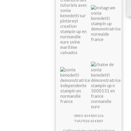
SIREN 434 889 226
TVA FR36 434 889
Ce blog est personnel en tant que