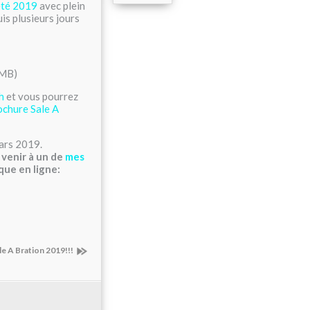
été 2019
avec plein
s plusieurs jours
 MB)
h
et vous pourrez
ochure Sale A
mars 2019.
 venir à un de
mes
que en ligne:
e A Bration 2019!!!