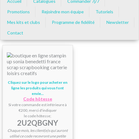
Accueil
Catalogues
Commander 7j/7
Promotions
Rejoindre mon équipe
Tutoriels
Mes kits et clubs
Programme de fidélité
Newsletter
Contact
Cliquez sur le logo pour acheter en
ligne les produits qui vous font
envie...
Code hôtesse
Si votre commande est inférieure à
€200, merci d'indiquer
le code hôtesse;
2U2QBGNY
Chaque mois, les client(e)s qui auront
utilisé ce code recevront une petite