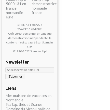
SIREN 434 889 226
TVA FR36 434 889
Ce blog est personnel en tant que
démonstratrice indépendante, le
contenu n’est pas agréé par Stampin’
Up!
©1990-2022 Stampin’ Up!
Newsletter
Liens
Mes maisons de vacances en
Normandie
TeaTap, thés et tisanes
Domaine du Mesnil, salle de