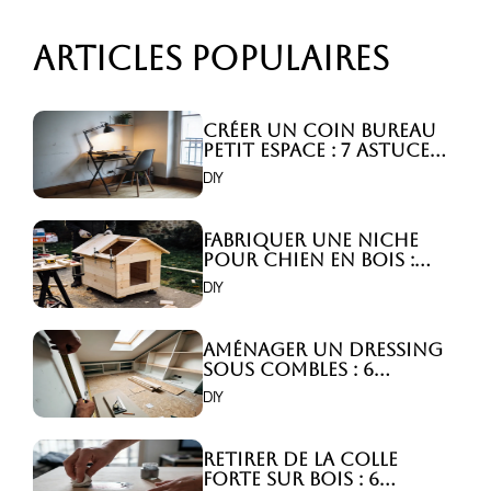
Articles populaires
Créer un coin bureau
petit espace : 7 astuces
malignes!
DIY
Fabriquer une niche
pour chien en bois :
Comment faire ?
DIY
Aménager un dressing
sous combles : 6
astuces indispensables
DIY
!
Retirer de la colle
forte sur bois : 6