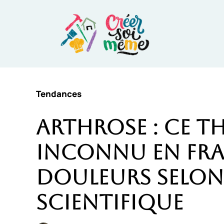
Aller
au
contenu
Tendances
Arthrose : ce t
inconnu en Fra
douleurs selon
scientifique