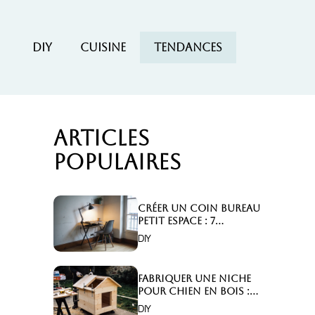
DIY
Cuisine
Tendances
Articles
populaires
Créer un coin bureau
petit espace : 7
astuces malignes!
DIY
Fabriquer une niche
pour chien en bois :
Comment faire ?
DIY