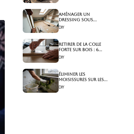
Aménager un
dressing sous
combles : 6 astuces
DIY
indispensables !
Retirer de la colle
forte sur bois : 6
astuces efficaces !
DIY
Éliminer les
moisissures sur les
murs : 5 solutions
DIY
efficaces ?