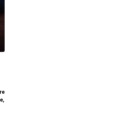
re
e,