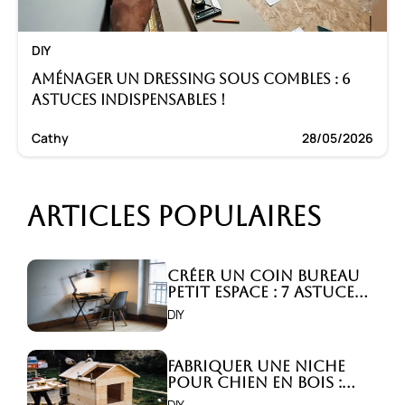
DIY
Aménager un dressing sous combles : 6
astuces indispensables !
Cathy
28/05/2026
Articles populaires
Créer un coin bureau
petit espace : 7 astuces
malignes!
DIY
Fabriquer une niche
pour chien en bois :
Comment faire ?
DIY