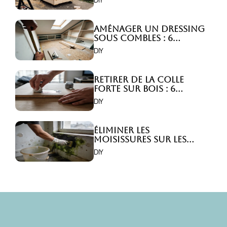
Aménager un dressing
sous combles : 6
astuces indispensables
DIY
!
Retirer de la colle
forte sur bois : 6
astuces efficaces !
DIY
Éliminer les
moisissures sur les
murs : 5 solutions
DIY
efficaces ?