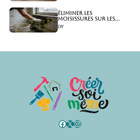
Éliminer les
moisissures sur les
murs : 5 solutions
DIY
efficaces ?
Facebook
X
Instagram