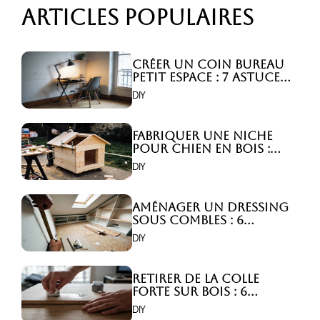
Articles populaires
Créer un coin bureau
petit espace : 7 astuces
malignes!
DIY
Fabriquer une niche
pour chien en bois :
Comment faire ?
DIY
Aménager un dressing
sous combles : 6
astuces indispensables
DIY
!
Retirer de la colle
forte sur bois : 6
astuces efficaces !
DIY