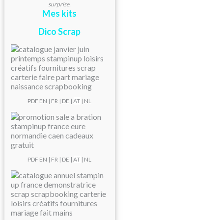
surprise.
Mes kits
Dico Scrap
PDF
EN
|
FR
|
DE
|
AT
| NL
PDF
EN
|
FR
|
DE
|
AT
| NL