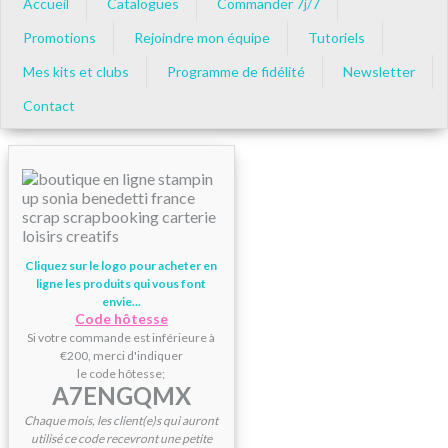
Accueil
Catalogues
Commander 7j/7
Promotions
Rejoindre mon équipe
Tutoriels
Mes kits et clubs
Programme de fidélité
Newsletter
Contact
Cliquez sur le logo pour acheter en
ligne les produits qui vous font
envie...
Code hôtesse
Si votre commande est inférieure à
€200, merci d'indiquer
le code hôtesse;
A7ENGQMX
Chaque mois, les client(e)s qui auront
utilisé ce code recevront une petite