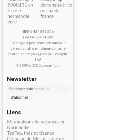
SIREN 434 889 226
TVA FR36 434 889
Ce blog est personnel en tant que
démonstratrice indépendante, le
contenu n’est pas agréé par Stampin’
Up!
©1990-2022 Stampin’ Up!
Newsletter
Liens
Mes maisons de vacances en
Normandie
TeaTap, thés et tisanes
Domaine du Mesnil, salle de