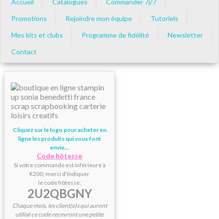
Accueil
Catalogues
Commander 7j/7
Promotions
Rejoindre mon équipe
Tutoriels
Mes kits et clubs
Programme de fidélité
Newsletter
Contact
Cliquez sur le logo pour acheter en
ligne les produits qui vous font
envie...
Code hôtesse
Si votre commande est inférieure à
€200, merci d'indiquer
le code hôtesse;
2U2QBGNY
Chaque mois, les client(e)s qui auront
utilisé ce code recevront une petite