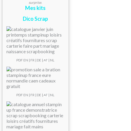
surprise.
Mes kits
Dico Scrap
PDF
EN
|
FR
|
DE
|
AT
| NL
PDF
EN
|
FR
|
DE
|
AT
| NL