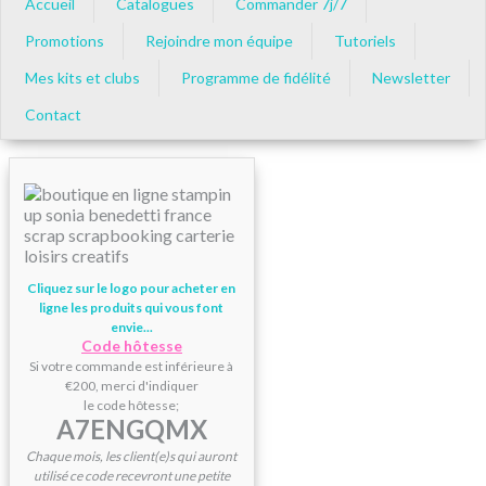
Accueil
Catalogues
Commander 7j/7
Promotions
Rejoindre mon équipe
Tutoriels
Mes kits et clubs
Programme de fidélité
Newsletter
Contact
Cliquez sur le logo pour acheter en
ligne les produits qui vous font
envie...
Code hôtesse
Si votre commande est inférieure à
€200, merci d'indiquer
le code hôtesse;
A7ENGQMX
Chaque mois, les client(e)s qui auront
utilisé ce code recevront une petite