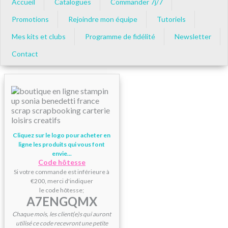
Accueil
Catalogues
Commander 7j/7
Promotions
Rejoindre mon équipe
Tutoriels
Mes kits et clubs
Programme de fidélité
Newsletter
Contact
Cliquez sur le logo pour acheter en
ligne les produits qui vous font
envie...
Code hôtesse
Si votre commande est inférieure à
€200, merci d'indiquer
le code hôtesse;
A7ENGQMX
Chaque mois, les client(e)s qui auront
utilisé ce code recevront une petite