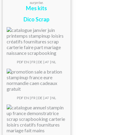
surprise.
Mes kits
Dico Scrap
PDF
EN
|
FR
|
DE
|
AT
| NL
PDF
EN
|
FR
|
DE
|
AT
| NL