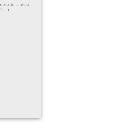
ncore de la pluie
e ;-)