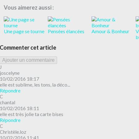
Vous aimerez aussi :
Une page se tourne
Pensées élancées
Amour & Bonheur
V
b
Commenter cet article
Ajouter un commentaire
J
joscelyne
10/02/2016 18:17
elle est sublime, les tons, la déco...
Répondre
C
chantal
10/02/2016 18:11
elle est très jolie ta carte bises
Répondre
C
Christèle.loz
10/02/2016 11:41