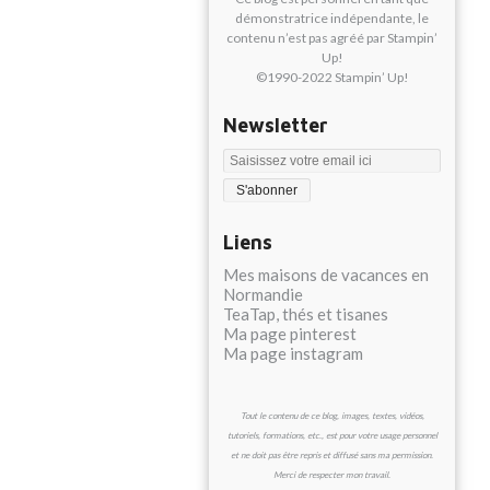
démonstratrice indépendante, le
contenu n’est pas agréé par Stampin’
Up!
©1990-2022 Stampin’ Up!
Newsletter
Liens
Mes maisons de vacances en
Normandie
TeaTap, thés et tisanes
Ma page pinterest
Ma page instagram
Tout le contenu de ce blog, images, textes, vidéos,
tutoriels, formations, etc., est pour votre usage personnel
et ne doit pas être repris et diffusé sans ma permission.
Merci de respecter mon travail.