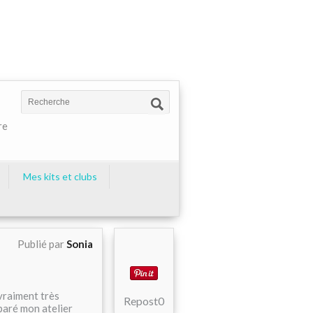
re
Mes kits et clubs
Publié par
Sonia
 vraiment très
Repost
0
éparé mon atelier