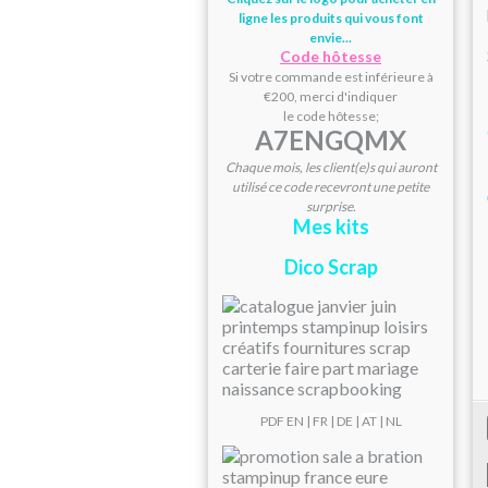
ligne les produits qui vous font
envie...
Code hôtesse
Si votre commande est inférieure à
€200, merci d'indiquer
le code hôtesse;
A7ENGQMX
Chaque mois, les client(e)s qui auront
utilisé ce code recevront une petite
surprise.
Mes kits
Dico Scrap
PDF
EN
|
FR
|
DE
|
AT
| NL