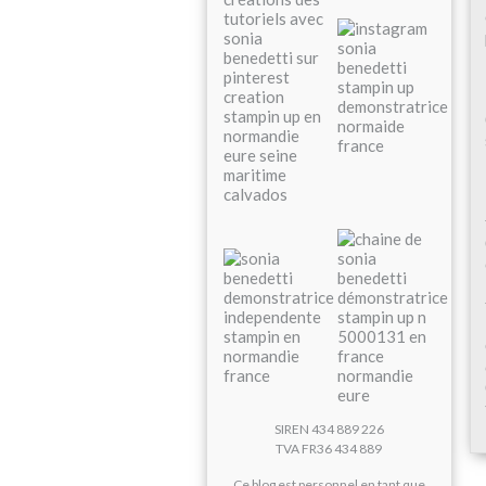
SIREN 434 889 226
TVA FR36 434 889
Ce blog est personnel en tant que