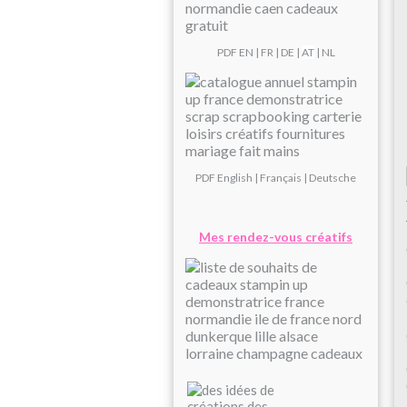
PDF
EN
|
FR
|
DE
|
AT
| NL
PDF
English
|
Français
|
Deutsche
Mes rendez-vous créatifs