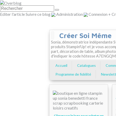
Editer l'article
Suivre ce blog
Administration
Connexion
+
Cr
Créer Soi Même
Sonia, démonstratrice indépendante St
produits Stampin'Up! et je vous accom
part, décoration de table, album photo
d'indiquer le code hôtesse A7ENGQ
Accueil
Catalogues
Comma
Programme de fidélité
Newslett
Cliquez sur le logo pour acheter en