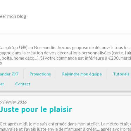
éer mon blog
ampin'up ! (®) en Normandie. Je vous propose de découvrir tous les
pagne dans la création de vos décorations personnalisées (carte, fai
, boite, home déco...). Si votre commande est inférieure à €200, merci
MX
nder 7j/7
Promotions
Rejoindre mon équipe
Tutoriels
er
Contact
9 Février 2016
Juste pour le plaisir
Cet après midi, je me suis enfermée dans mon atelier. La météo était
mauvaise et j'avais juste envie de m'amuser à créer.... après avoir pr