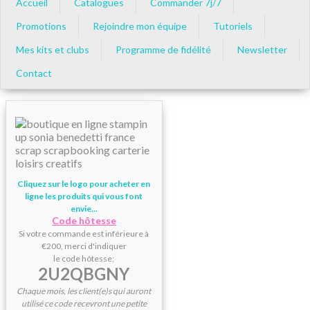
Accueil
Catalogues
Commander 7j/7
Promotions
Rejoindre mon équipe
Tutoriels
Mes kits et clubs
Programme de fidélité
Newsletter
Contact
Cliquez sur le logo pour acheter en
ligne les produits qui vous font
envie...
Code hôtesse
Si votre commande est inférieure à
€200, merci d'indiquer
le code hôtesse;
2U2QBGNY
Chaque mois, les client(e)s qui auront
utilisé ce code recevront une petite