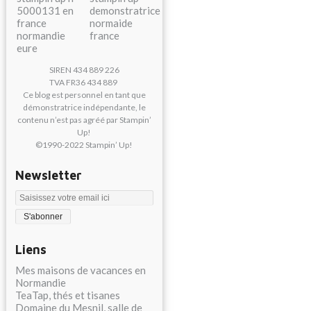
SIREN 434 889 226
TVA FR36 434 889
Ce blog est personnel en tant que
démonstratrice indépendante, le
contenu n’est pas agréé par Stampin’
Up!
©1990-2022 Stampin’ Up!
Newsletter
Liens
Mes maisons de vacances en
Normandie
TeaTap, thés et tisanes
Domaine du Mesnil, salle de