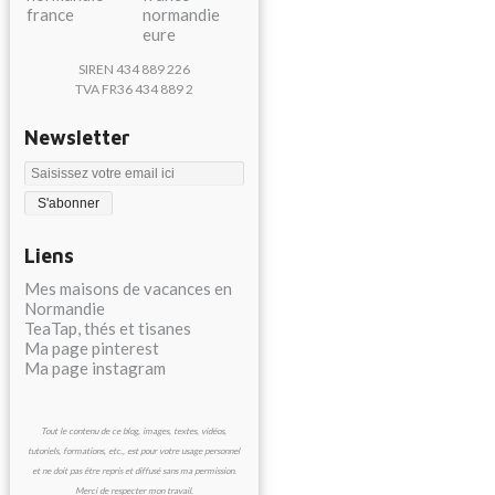
SIREN 434 889 226
TVA FR36 434 889 2
Newsletter
Liens
Mes maisons de vacances en
Normandie
TeaTap, thés et tisanes
Ma page pinterest
Ma page instagram
Tout le contenu de ce blog, images, textes, vidéos,
tutoriels, formations, etc., est pour votre usage personnel
et ne doit pas être repris et diffusé sans ma permission.
Merci de respecter mon travail.