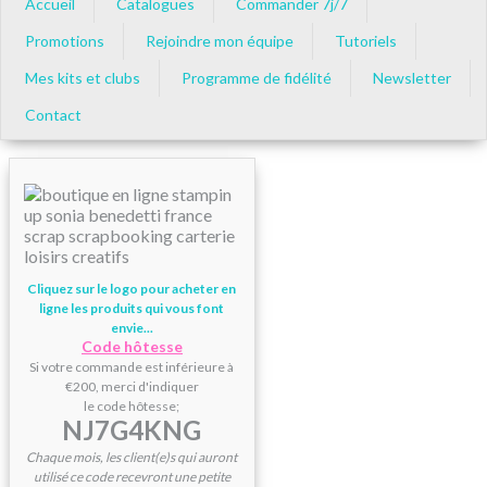
Accueil
Catalogues
Commander 7j/7
Promotions
Rejoindre mon équipe
Tutoriels
Mes kits et clubs
Programme de fidélité
Newsletter
Contact
Cliquez sur le logo pour acheter en
ligne les produits qui vous font
envie...
Code hôtesse
Si votre commande est inférieure à
€200, merci d'indiquer
le code hôtesse;
NJ7G4KNG
Chaque mois, les client(e)s qui auront
utilisé ce code recevront une petite