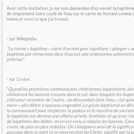
Avec cette invitation, je me suis demandée d'où venait la baptême
de simplement faire coulé de l'eau sur le carne de l'enfant comme j'
miens et voici ce que j'ai trouvé:
- sur Wikipédia:
"Le terme « baptême » vient d'un mot grec signifiant « plonger » o
baptême par immersion dans l'eau est une ordonnance administrée 
prêtrise"
- sur Croire:
"
Q
uand les premières communautés chrétiennes baptisèrent, loin 
utilisèrent les bassins creusée dans le sol, dans lesquels les bapt
côté pour remonter de l'autre : on descendait dans l'eau, « tel qu'o
mère » afin d'être à nouveau engendré. Le geste baptismal se déro
la communauté pour respecter la pudeur et le mystère du sacreme
le baptême est devenu une affaire privée, familiale, et qu'avec l
de baptêmes des bébés, on en est venu à réduire les bassins. Ceu
cuves, de plus en plus réduites. On s'éloignera ainsi de la signific
passage dans la mort et la résurrection du Christ, signifié par la 