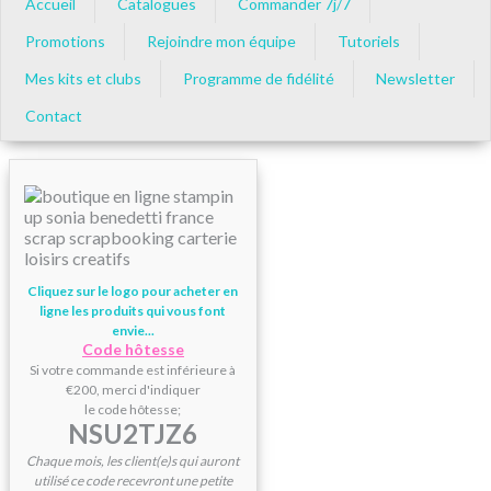
Accueil
Catalogues
Commander 7j/7
Promotions
Rejoindre mon équipe
Tutoriels
Mes kits et clubs
Programme de fidélité
Newsletter
Contact
Cliquez sur le logo pour acheter en
ligne les produits qui vous font
envie...
Code hôtesse
Si votre commande est inférieure à
€200, merci d'indiquer
le code hôtesse;
NSU2TJZ6
Chaque mois, les client(e)s qui auront
utilisé ce code recevront une petite