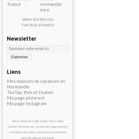
SIREN 434 889 226
TVA FR36 434 889 2
Newsletter
Liens
Mes maisons de vacances en
Normandie
TeaTap, thés et tisanes
Ma page pinterest
Ma page instagram
Tout le contenu de ce blog, images, textes, vidéos,
tutoriels, formations, etc., est pour votre usage personnel
et ne doit pas être repris et diffusé sans ma permission.
Merci de respecter mon travail.