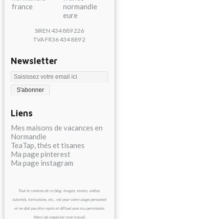
SIREN 434 889 226
TVA FR36 434 889 2
Newsletter
Liens
Mes maisons de vacances en
Normandie
TeaTap, thés et tisanes
Ma page pinterest
Ma page instagram
Tout le contenu de ce blog, images, textes, vidéos,
tutoriels, formations, etc., est pour votre usage personnel
et ne doit pas être repris et diffusé sans ma permission.
Merci de respecter mon travail.