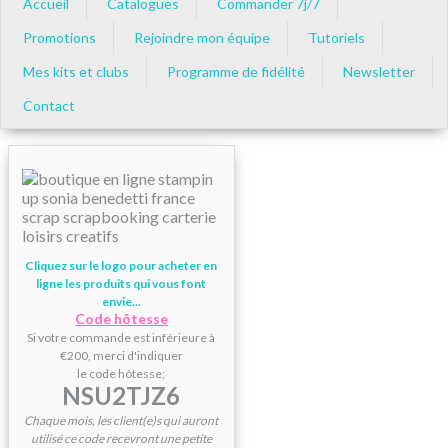
Accueil
Catalogues
Commander 7j/7
Promotions
Rejoindre mon équipe
Tutoriels
Mes kits et clubs
Programme de fidélité
Newsletter
Contact
Cliquez sur le logo pour acheter en
ligne les produits qui vous font
envie...
Code hôtesse
Si votre commande est inférieure à
€200, merci d'indiquer
le code hôtesse;
NSU2TJZ6
Chaque mois, les client(e)s qui auront
utilisé ce code recevront une petite