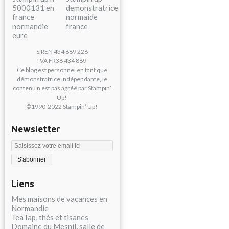
SIREN 434 889 226
TVA FR36 434 889
Ce blog est personnel en tant que
démonstratrice indépendante, le
contenu n’est pas agréé par Stampin’
Up!
©1990-2022 Stampin’ Up!
Newsletter
Liens
Mes maisons de vacances en
Normandie
TeaTap, thés et tisanes
Domaine du Mesnil, salle de