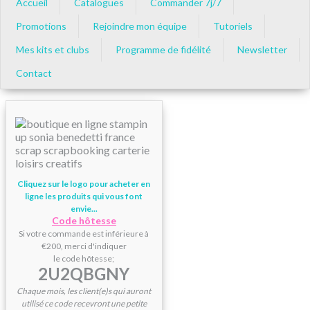
Accueil
Catalogues
Commander 7j/7
Promotions
Rejoindre mon équipe
Tutoriels
Mes kits et clubs
Programme de fidélité
Newsletter
Contact
Cliquez sur le logo pour acheter en
ligne les produits qui vous font
envie...
Code hôtesse
Si votre commande est inférieure à
€200, merci d'indiquer
le code hôtesse;
2U2QBGNY
Chaque mois, les client(e)s qui auront
utilisé ce code recevront une petite