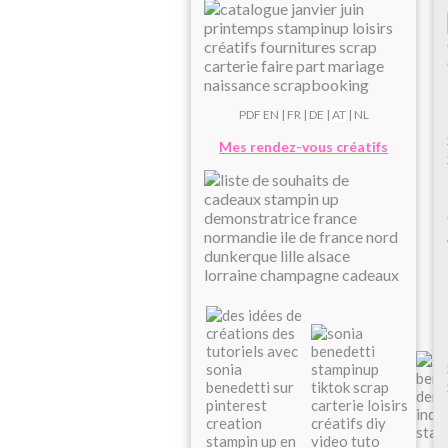
PDF
EN
|
FR
|
DE
|
AT
| NL
Mes rendez-vous créatifs