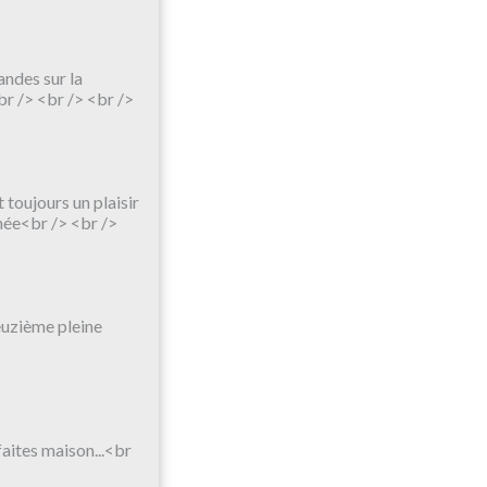
andes sur la
br /> <br /> <br />
 toujours un plaisir
rnée<br /> <br />
euzième pleine
faites maison...<br