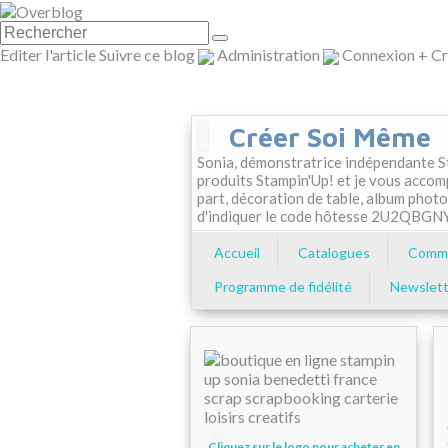
Editer l'article
Suivre ce blog
Administration
Connexion
+
Cr
Créer Soi Même
Sonia, démonstratrice indépendante St
produits Stampin'Up! et je vous accom
part, décoration de table, album photo
d'indiquer le code hôtesse 2U2QBGN
Accueil
Catalogues
Comma
Programme de fidélité
Newslett
Cliquez sur le logo pour acheter en