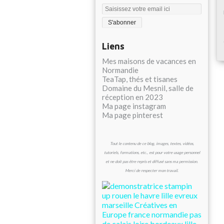
Liens
Mes maisons de vacances en
Normandie
TeaTap, thés et tisanes
Domaine du Mesnil, salle de
réception en 2023
Ma page instagram
Ma page pinterest
Tout le contenu de ce blog, images, textes, vidéos,
tutoriels, formations, etc., est pour votre usage personnel
et ne doit pas être repris et diffusé sans ma permission.
Merci de respecter mon travail.