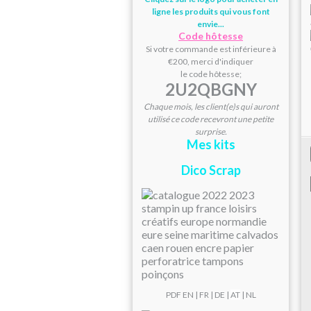
ligne les produits qui vous font
envie...
Code hôtesse
Si votre commande est inférieure à
€200, merci d'indiquer
le code hôtesse;
2U2QBGNY
Chaque mois, les client(e)s qui auront
utilisé ce code recevront une petite
surprise.
Mes kits
Dico Scrap
PDF
EN
|
FR
|
DE
|
AT
| NL