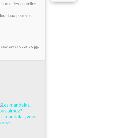
eaux et les pastelles
s les deux pour vos
elon entre 27 et 76
es mandalas, vous
imez?