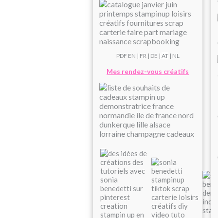
PDF
EN
|
FR
|
DE
|
AT
| NL
Mes rendez-vous créatifs