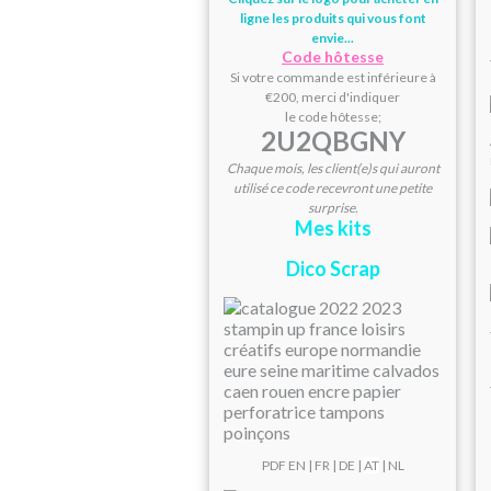
ligne les produits qui vous font
envie...
Code hôtesse
Si votre commande est inférieure à
€200, merci d'indiquer
le code hôtesse;
2U2QBGNY
Chaque mois, les client(e)s qui auront
utilisé ce code recevront une petite
surprise.
Mes kits
Dico Scrap
PDF
EN
|
FR
|
DE
|
AT
| NL