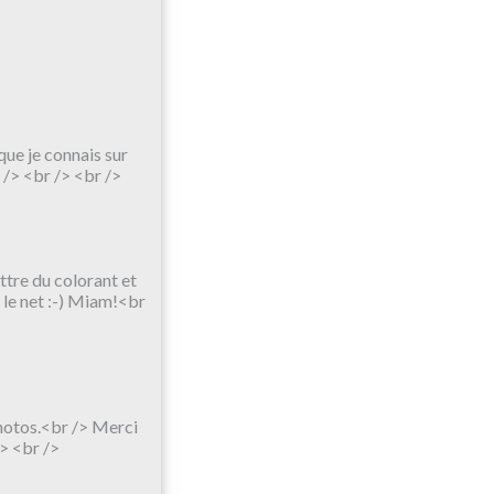
 que je connais sur
 /> <br /> <br />
ttre du colorant et
 le net :-) Miam!<br
photos.<br /> Merci
> <br />