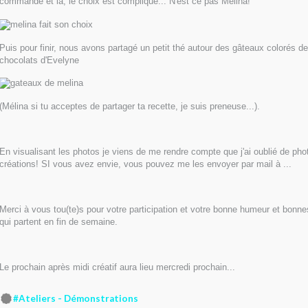
commande et là, le choix est compliqué... N'est ce pas Mélina!
Puis pour finir, nous avons partagé un petit thé autour des gâteaux colorés d
chocolats d'Evelyne
(Mélina si tu acceptes de partager ta recette, je suis preneuse...).
En visualisant les photos je viens de me rendre compte que j'ai oublié de ph
créations! SI vous avez envie, vous pouvez me les envoyer par mail à ...
Merci à vous tou(te)s pour votre participation et votre bonne humeur et bonn
qui partent en fin de semaine.
Le prochain après midi créatif aura lieu mercredi prochain...
#Ateliers - Démonstrations