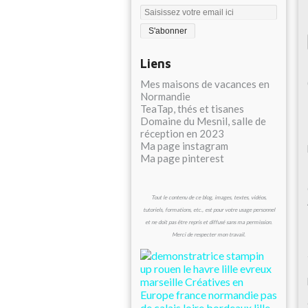
Liens
Mes maisons de vacances en
Normandie
TeaTap, thés et tisanes
Domaine du Mesnil, salle de
réception en 2023
Ma page instagram
Ma page pinterest
Tout le contenu de ce blog, images, textes, vidéos,
tutoriels, formations, etc., est pour votre usage personnel
et ne doit pas être repris et diffusé sans ma permission.
Merci de respecter mon travail.