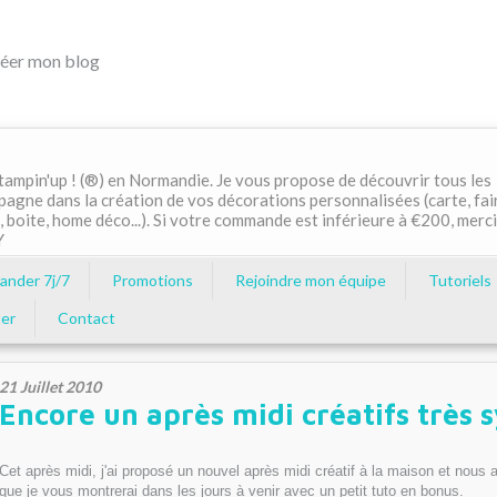
éer mon blog
ampin'up ! (®) en Normandie. Je vous propose de découvrir tous les
pagne dans la création de vos décorations personnalisées (carte, fai
, boite, home déco...). Si votre commande est inférieure à €200, merci
Y
nder 7j/7
Promotions
Rejoindre mon équipe
Tutoriels
er
Contact
21 Juillet 2010
Encore un après midi créatifs très
Cet après midi, j'ai proposé un nouvel après midi créatif à la maison et nous 
que je vous montrerai dans les jours à venir avec un petit tuto en bonus.