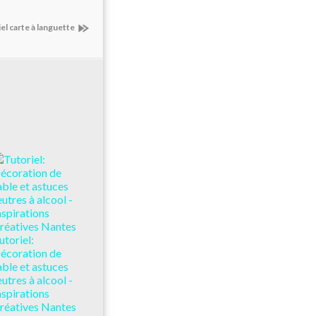
el carte à languette
utoriel:
écoration de
able et astuces
eutres à alcool -
nspirations
réatives Nantes