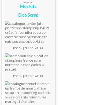
surprise.
Mes kits
Dico Scrap
PDF
EN
|
FR
|
DE
|
AT
| NL
PDF
EN
|
FR
|
DE
|
AT
| NL