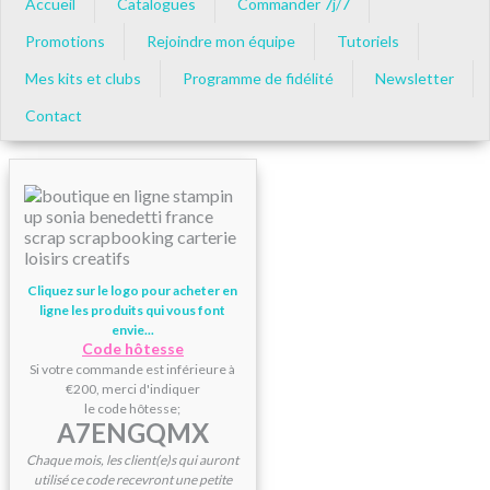
Accueil
Catalogues
Commander 7j/7
Promotions
Rejoindre mon équipe
Tutoriels
Mes kits et clubs
Programme de fidélité
Newsletter
Contact
Cliquez sur le logo pour acheter en
ligne les produits qui vous font
envie...
Code hôtesse
Si votre commande est inférieure à
€200, merci d'indiquer
le code hôtesse;
A7ENGQMX
Chaque mois, les client(e)s qui auront
utilisé ce code recevront une petite