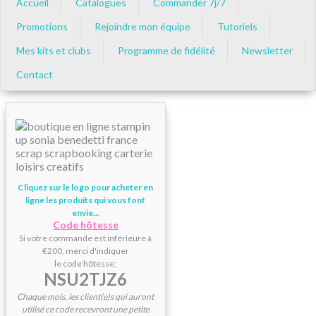
Accueil
Catalogues
Commander 7j/7
Promotions
Rejoindre mon équipe
Tutoriels
Mes kits et clubs
Programme de fidélité
Newsletter
Contact
Cliquez sur le logo pour acheter en
ligne les produits qui vous font
envie...
Code hôtesse
Si votre commande est inférieure à
€200, merci d'indiquer
le code hôtesse;
NSU2TJZ6
Chaque mois, les client(e)s qui auront
utilisé ce code recevront une petite