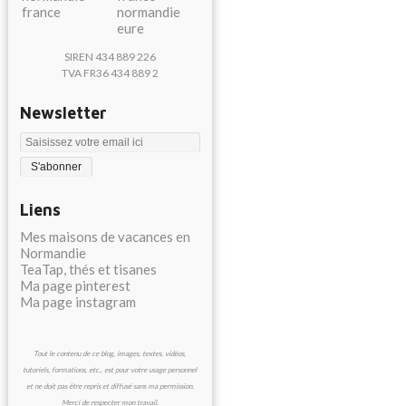
SIREN 434 889 226
TVA FR36 434 889 2
Newsletter
Liens
Mes maisons de vacances en
Normandie
TeaTap, thés et tisanes
Ma page pinterest
Ma page instagram
Tout le contenu de ce blog, images, textes, vidéos,
tutoriels, formations, etc., est pour votre usage personnel
et ne doit pas être repris et diffusé sans ma permission.
Merci de respecter mon travail.