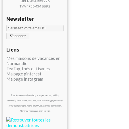
SIREN 434 889 226
TVA FR36 434 889 2
Newsletter
Liens
Mes maisons de vacances en
Normandie
TeaTap, thés et tisanes
Ma page pinterest
Ma page instagram
Tout le contenu de ce blog, images, textes, vidéos,
tutoriels, formations, etc., est pour votre usage personnel
et ne doit pas être repris et diffusé sans ma permission.
Merci de respecter mon travail.