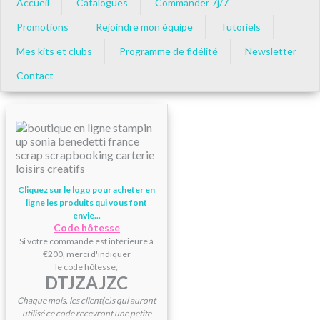
Accueil
Catalogues
Commander 7j/7
Promotions
Rejoindre mon équipe
Tutoriels
Mes kits et clubs
Programme de fidélité
Newsletter
Contact
Cliquez sur le logo pour acheter en
ligne les produits qui vous font
envie...
Code hôtesse
Si votre commande est inférieure à
€200, merci d'indiquer
le code hôtesse;
DTJZAJZC
Chaque mois, les client(e)s qui auront
utilisé ce code recevront une petite