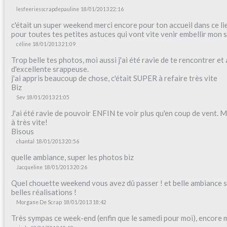
lesfeeriesscrapdepauline
18/01/2013 22:16
c'était un super weekend merci encore pour ton accueil dans ce li
pour toutes tes petites astuces qui vont vite venir embellir mon s
céline
18/01/2013 21:09
Trop belle tes photos, moi aussi j'ai été ravie de te rencontrer et
d'excellente srappeuse.
j'ai appris beaucoup de chose, c'était SUPER à refaire très vite
Biz
Sev
18/01/2013 21:05
J'ai été ravie de pouvoir ENFIN te voir plus qu'en coup de vent. M
à très vite!
Bisous
chantal
18/01/2013 20:56
quelle ambiance, super les photos biz
Jacqueline
18/01/2013 20:26
Quel chouette weekend vous avez dû passer ! et belle ambiance se
belles réalisations !
Morgane De Scrap
18/01/2013 18:42
Très sympas ce week-end (enfin que le samedi pour moi), encore me