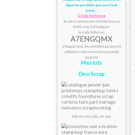
ligne les produits qui vous font
envie...
Code hôtesse
Si votre commande est inférieure à
€200, merci d'indiquer
le code hôtesse;
A7ENGQMX
Chaque mois, les client(e)s qui auront
utilisé ce code recevront une petite
surprise.
Mes kits
Dico Scrap
PDF
EN
|
FR
|
DE
|
AT
| NL