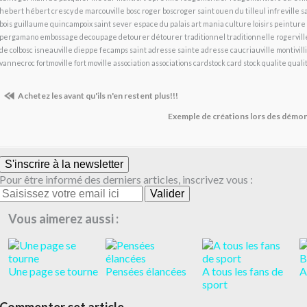
hebert hébert crescy de marcouville bosc roger boscroger saint ouen du tilleul infreville 
bois guillaume quincampoix saint sever espace du palais art mania culture loisirs peinture 
pergamano embossage decoupage detourer détourer traditionnel traditionnelle rogerville
de colbosc isneauville dieppe fecamps saint adresse sainte adresse caucriauville montivill
vannecroc fortmoville fort moville association associations cardstock card stock qualite quali
Achetez les avant qu'ils n'en restent plus!!!
Exemple de créations lors des démon
S'inscrire à la newsletter
Pour être informé des derniers articles, inscrivez vous :
Vous aimerez aussi :
Une page se tourne
Pensées élancées
A tous les fans de
A
sport
Commenter cet article