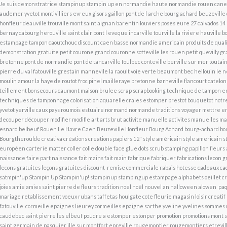
Je suis demonstratrice stampinup stampin up en normandie haute normandie rouen cane l
audemer yvetot montivilliers evreux gisors gaillon pont de l arche bourg achard beuzeville 
honfleur deauville trouville mont saint aignan barentin louviers poses eure 27 calvados 1
bernay cabourg herouville saint clair pont l eveque incarville tourville la riviere hauville b
estampage tampon caoutchouc discount caen basse normandie americain produits de qualit
demonstration gratuite petit courone grand couronne sotteville les rouen petit quevilly gr
bretonne pont de normandie pont de tancarville foulbec conteville berville sur mer toutainv
pierre du val fatouville grestain mannevile la raoult voie verte beaumont bec hellouin le
moulin amour la haye de routot froc pinel mailleraye bretonne barneville flancourt catelon 
teillement bonsecours caumont maison brulee scrap scrapbooking technique de tampon e
techniques de tamponnage colorisation aquarelle craies estomper brestot bouquetot notr
yvetot yerville caux pays roumois estuaire normand normande traditions voyager mettre en
decouper découper modifier modifie art arts brut activite manuelle activites manuelles ma
esnard belbeuf Rouen Le Havre Caen Beuzeville Honfleur Bourg Achard bourg-achard b
Bourgtheroulde creativa créations creations papiers 12" style américain style americain s
européen carterie matter coller colle double face glue dots scrub stamping papillon fleur
naissance faire part naissance fait mains fait main fabrique fabriquer fabrications lecon g
lecons gratuites leçons gratuites discount remise commerciale rabais hotesse cadeaux c
satmpin'up Stampin Up Stampin'up! stampinup stampingup estampage alphabets oeillet crop
joies amie amies saint pierre de fleurs tradition noel noël nouvel an halloween alowen 
mariage retablissement voeux rubans taffetas houlgate cote fleurie magasin loisir creatif lo
fatouville cormeille epaignes lieurey cormeilles epaigne sarthe yveline yvelines sommes n
caudebec saint pierre les elbeuf poudre a estomper estonper promotion promotions mont s
saint germain de pasquier ille sur montfort epreville rougemontier rougemontiers etrevil