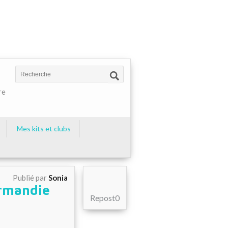
re
Mes kits et clubs
Publié par
Sonia
ormandie
Repost
0