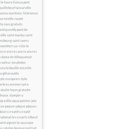
e havre lisieux pont
quillebeuf tancarville
4 seine maritime 76 brionne
ourneville routot
e cous gratuits
and quevilly pont de
ille saint maclou saint
 neubourg saint saens
montfort sur risle le
ncre encres ancre ancres
e dame de billequetuit
 valeur vos photos
uny la bouille mesnile
ourgtheroulde
tyle europeen style
s arbres anniversaire
ratuite leçon gratuite
adeaux stampin u
 a dile aqua painter joie
paque paques pâque pâques
isirs creatifs créatif
ational les essarts elbeuf
aint aignan la saussaye
le catelon bosguerard tuit