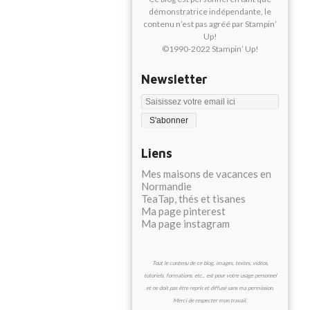
démonstratrice indépendante, le
contenu n’est pas agréé par Stampin’
Up!
©1990-2022 Stampin’ Up!
Newsletter
Liens
Mes maisons de vacances en
Normandie
TeaTap, thés et tisanes
Ma page pinterest
Ma page instagram
Tout le contenu de ce blog, images, textes, vidéos,
tutoriels, formations, etc., est pour votre usage personnel
et ne doit pas être repris et diffusé sans ma permission.
Merci de respecter mon travail.