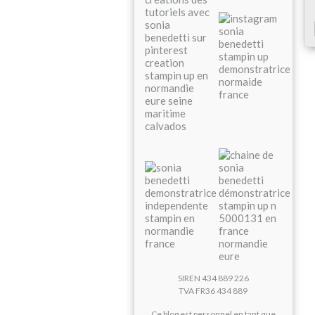
SIREN 434 889 226
TVA FR36 434 889
Ce blog est personnel en tant que