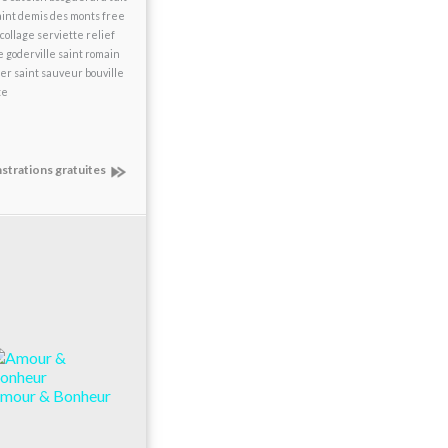
saint demis des monts free
collage serviette relief
 goderville saint romain
ier saint sauveur bouville
te
strations gratuites
mour & Bonheur