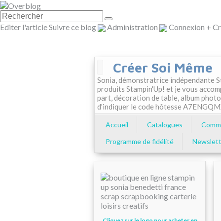
Editer l'article
Suivre ce blog
Administration
Connexion
+
Cr
Créer Soi Même
Sonia, démonstratrice indépendante St
produits Stampin'Up! et je vous accom
part, décoration de table, album photo
d'indiquer le code hôtesse A7ENGQ
Accueil
Catalogues
Comma
Programme de fidélité
Newslett
Cliquez sur le logo pour acheter en