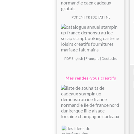
PDF
EN
|
FR
|
DE
|
AT
| NL
PDF
English
|
Français
|
Deutsche
Mes rendez-vous créatifs