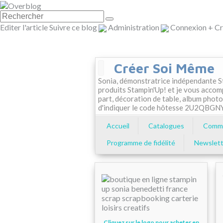
Editer l'article
Suivre ce blog
Administration
Connexion
+
Cr
Créer Soi Même
Sonia, démonstratrice indépendante St
produits Stampin'Up! et je vous accom
part, décoration de table, album photo
d'indiquer le code hôtesse 2U2QBGN
Accueil
Catalogues
Comma
Programme de fidélité
Newslett
Cliquez sur le logo pour acheter en