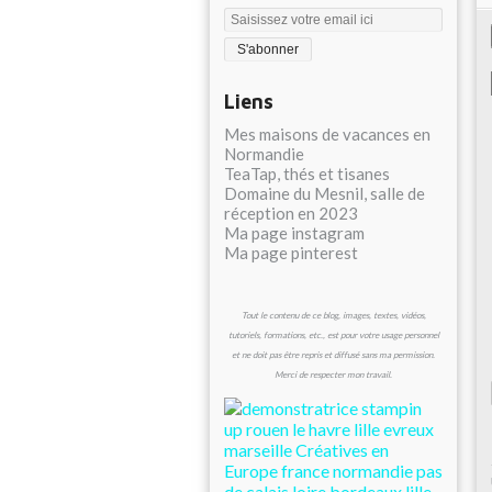
Liens
Mes maisons de vacances en
Normandie
TeaTap, thés et tisanes
Domaine du Mesnil, salle de
réception en 2023
Ma page instagram
Ma page pinterest
Tout le contenu de ce blog, images, textes, vidéos,
tutoriels, formations, etc., est pour votre usage personnel
et ne doit pas être repris et diffusé sans ma permission.
Merci de respecter mon travail.