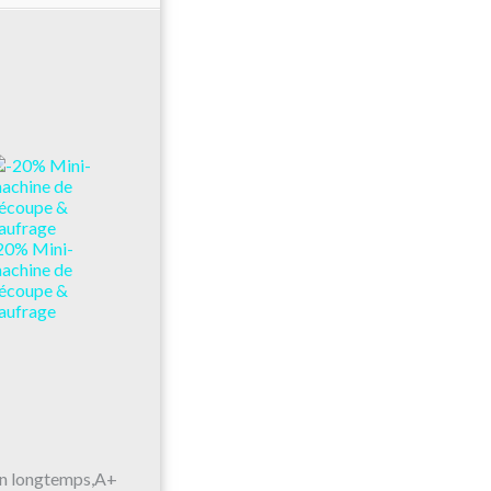
20% Mini-
achine de
écoupe &
aufrage
bien longtemps,A+