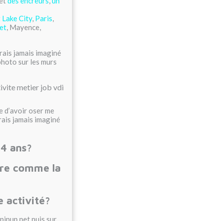
et
des encreurs
,
un
t Lake City
,
Paris
,
et
, Mayence,
urais jamais imaginé
photo sur les murs
re d’avoir oser me
urais jamais imaginé
14 ans?
ire comme la
e activité?
pinup.net puis sur