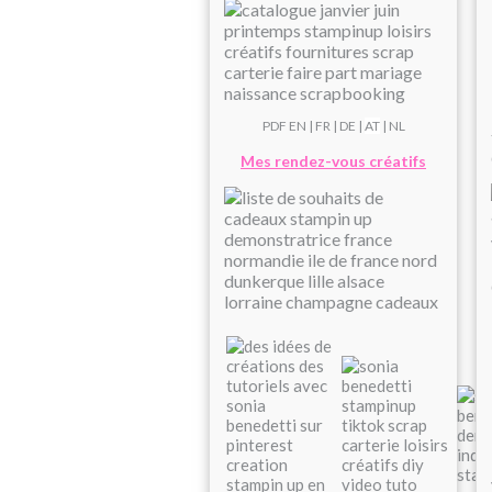
PDF
EN
|
FR
|
DE
|
AT
| NL
Mes rendez-vous créatifs