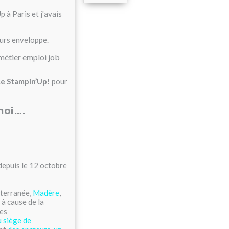
 à Paris et j'avais
eurs enveloppe.
ce Stampin’Up!
pour
moi….
 depuis le 12 octobre
iterranée,
Madère
,
à cause de la
ues
u siège de