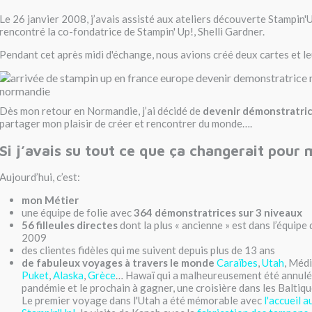
Le 26 janvier 2008, j’avais assisté aux ateliers découverte Stampin'Up
rencontré la co-fondatrice de Stampin' Up!, Shelli Gardner.
Pendant cet après midi d'échange, nous avions créé deux cartes et l
Dès mon retour en Normandie, j’ai décidé de
devenir démonstratri
partager mon plaisir de créer et rencontrer du monde….
Si j’avais su tout ce que ça changerait pour 
Aujourd’hui, c’est:
mon Métier
une équipe de folie avec
364 démonstratrices sur 3 niveaux
56 filleules directes
dont la plus « ancienne » est dans l’équipe
2009
des clientes fidèles qui me suivent depuis plus de 13 ans
de fabuleux voyages à travers le monde
Caraïbes
,
Utah
, Méd
Puket
,
Alaska
,
Grèce
… Hawaï qui a malheureusement été annulé 
pandémie et le prochain à gagner, une croisière dans les Baltiq
Le premier voyage dans l'Utah a été mémorable avec
l'accueil a