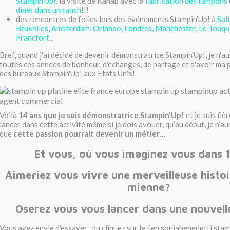
Stampin'Up!
, la visite de Kanab avec la
fabrication des tampons
diner dans un ranch
!!!
des rencontres de folies lors des événements Stampin’Up! à
Sal
Bruxelles
,
Amsterdam
,
Orlando
,
Londres
,
Manchester
,
Le Touqu
Francfort
...
Bref, quand j'ai décidé de devenir démonstratrice Stampin'Up!, je n'a
toutes ces années de bonheur, d'échanges, de partage et d'avoir ma 
des bureaux Stampin'Up! aux Etats Unis!
Voilà
14 ans que je suis démonstratrice Stampin'Up!
et je suis fiè
lancer dans cette activité même si je dois avouer, qu’au début, je n’a
que
cette passion pourrait devenir un métier
…
Et vous, où vous imaginez vous dans 
Aimeriez vous vivre une merveilleuse histo
mienne?
Oserez vous vous lancer dans une nouvell
Vous avez envie d'essayer,
ou cliquez sur le lien soniabenedetti.stam