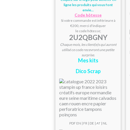
ligne les produits qui vous font
envie...
Code hôtesse
Si votre commande est inférieure à
€200, merci d'indiquer
le code hôtesse;
2U2QBGNY
Chaque mois, les client(e)s qui auront
utilisé ce code recevront une petite
surprise.
Mes kits
Dico Scrap
PDF
EN
|
FR
|
DE
|
AT
| NL