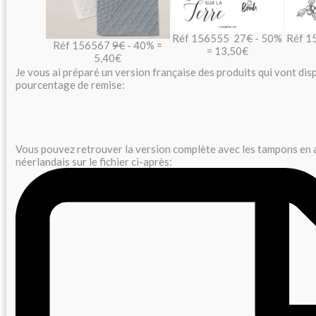
Réf 156555 27
€
- 50%
Réf 1
Réf 156567
9€
- 40% =
= 13,50€
5,40€
Je vous ai préparé un version française des produits qui vont disp
pourcentage de remise:
Vous pouvez retrouver la version complète avec les tampons en a
néerlandais sur le fichier ci-après: