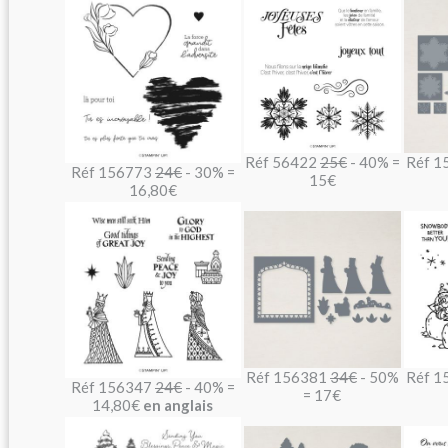
Réf 56422
25€
- 40% =
Réf 1
Réf 156773
24€
- 30% =
15€
16,80€
Réf 156381
34€
- 50%
Réf 1
Réf 156347
24€
- 40% =
= 17€
14,80€
en anglais