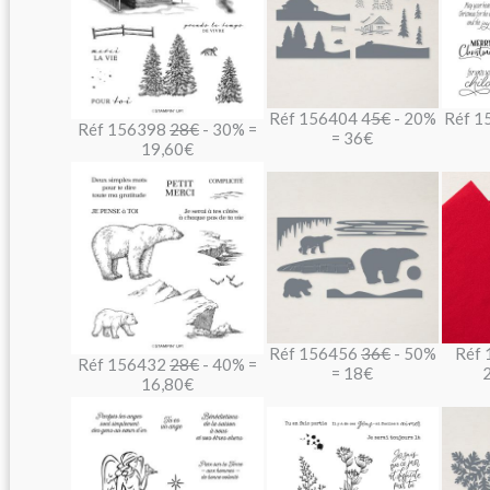
Réf 156404 4
5€
- 20%
Réf 1
Réf 156398
28€
- 30% =
= 36€
19,60€
Réf 156456
36€
- 50%
Réf
Réf 156432
28€
- 40% =
= 18€
16,80€