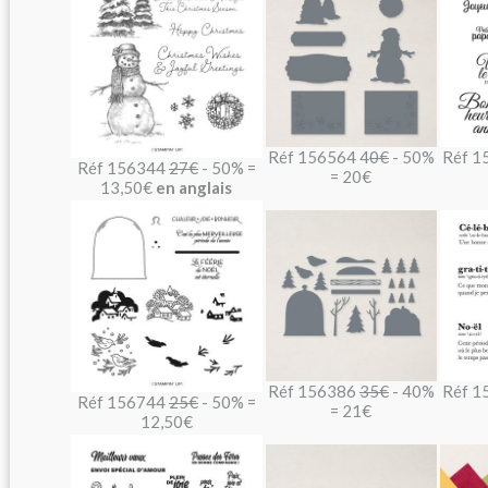
Réf 156564 4
0€
- 50%
Réf 1
Réf 156344
27€
- 50% =
= 20€
13,50€
en anglais
Réf 156386
35€
- 40%
Réf 1
Réf 156744
25€
- 50% =
= 21€
12,50€