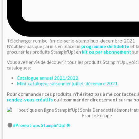
Télécharger
remise-fin-de-serie-stampinup-decembre-2021
N'oubliez pas que j'ai mis en place un
programme de fidélité
et l
procurer les produits Stampin'Up! en
kit ou par abonnement
sur
Vous avez envie de découvrir tous les produits Stampin'Up!, voici 
catalogues:
Catalogue annuel 2021/2022
Mini-catalogne saisonnier juillet-décembre 2021
Pour commander ces produits, n'hésitez pas à me contacter, à
rendez-vous créatifs
ou à commander directement sur
ma bo
#Promotions Stampin'Up! ®