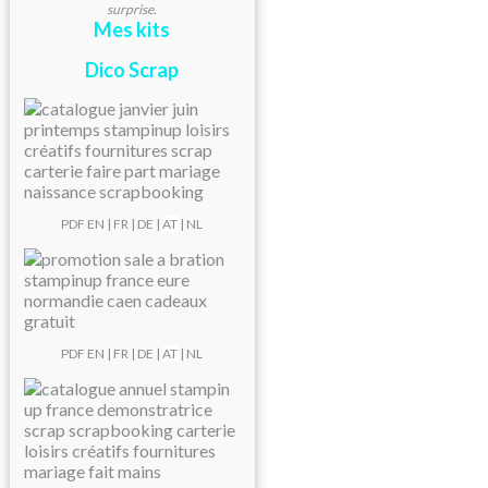
surprise.
Mes kits
Dico Scrap
PDF
EN
|
FR
|
DE
|
AT
| NL
PDF
EN
|
FR
|
DE
|
AT
| NL