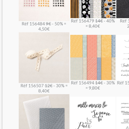
Réf 156479
14€
- 40%
Réf
Réf 156484
9€
- 50% =
= 8,40€
4,50€
Réf 156494
14€
- 30%
Réf 1
Réf 156507
12€
- 30% =
= 9,80€
8,40€