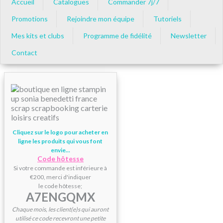
Accueil
Catalogues
Commander 7j/7
Promotions
Rejoindre mon équipe
Tutoriels
Mes kits et clubs
Programme de fidélité
Newsletter
Contact
Cliquez sur le logo pour acheter en
ligne les produits qui vous font
envie...
Code hôtesse
Si votre commande est inférieure à
€200, merci d'indiquer
le code hôtesse;
A7ENGQMX
Chaque mois, les client(e)s qui auront
utilisé ce code recevront une petite