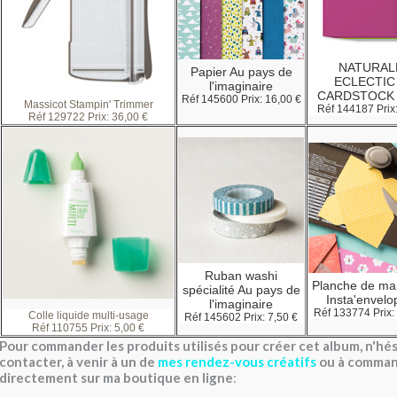
NATURAL
Papier Au pays de
ECLECTIC
l'imaginaire
CARDSTOCK
Réf 145600 Prix:
16,00 €
Massicot Stampin' Trimmer
Réf 144187 Prix
Réf
129722
Prix:
36,00 €
Ruban washi
Planche de ma
spécialité Au pays de
Insta'envel
l'imaginaire
Réf 133774 Prix:
Colle liquide multi-usage
Réf 145602 Prix:
7,50 €
Réf
110755
Prix
:
5,00 €
Pour commander les produits utilisés pour créer cet album, n'hés
contacter, à venir à un de
mes rendez-vous créatifs
ou à comma
directement sur
ma boutique en ligne
: