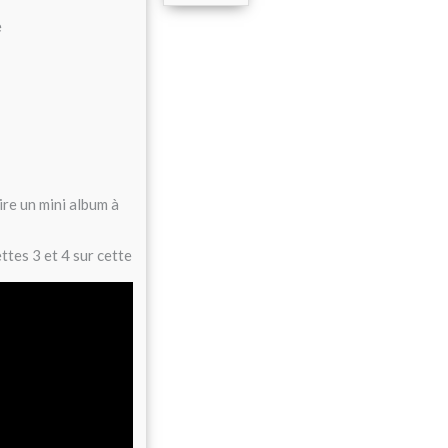
e
ire un mini album à
tes 3 et 4 sur cette