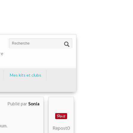
re
Mes kits et clubs
Publié par
Sonia
bum.
Repost
0