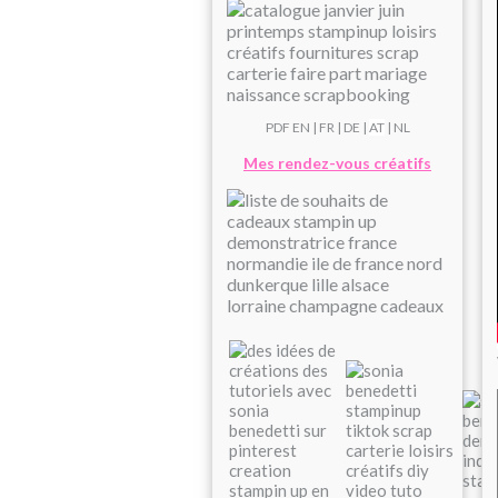
PDF
EN
|
FR
|
DE
|
AT
| NL
Mes rendez-vous créatifs