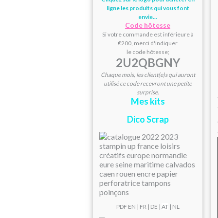
ligne les produits qui vous font
envie...
Code hôtesse
Si votre commande est inférieure à
€200, merci d'indiquer
le code hôtesse;
2U2QBGNY
Chaque mois, les client(e)s qui auront
utilisé ce code recevront une petite
surprise.
Mes kits
Dico Scrap
PDF
EN
|
FR
|
DE
|
AT
| NL