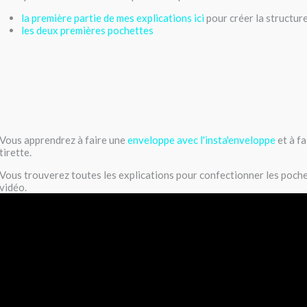
la première partie de mes explications ici
pour créer la structur
les deux premières pochettes
Vous apprendrez à faire une
enveloppe avec l'insta'enveloppe
et à fa
tirette.
Vous trouverez toutes les explications pour confectionner les pochet
vidéo.