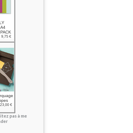
LY
 A4
 PACK
:
9,75 €
rquage
oppes
23,00 €
itez pas à me
nder