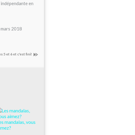
1 mars 2018
5 et 6 et c'est fini!
es mandalas, vous
imez?