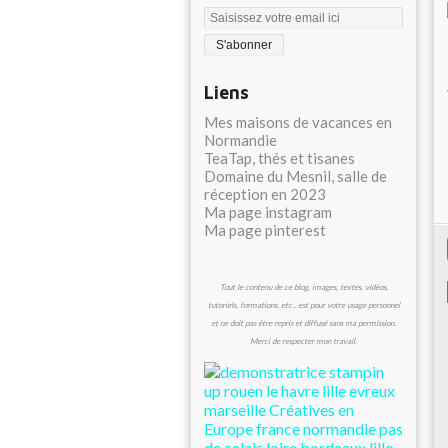
Liens
Mes maisons de vacances en
Normandie
TeaTap, thés et tisanes
Domaine du Mesnil, salle de
réception en 2023
Ma page instagram
Ma page pinterest
Tout le contenu de ce blog, images, textes, vidéos,
tutoriels, formations, etc., est pour votre usage personnel
et ne doit pas être repris et diffusé sans ma permission.
Merci de respecter mon travail.