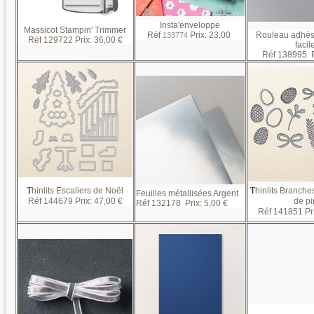
Insta'enveloppe
Massicot Stampin' Trimmer
Réf
Prix:
23
,00
Rouleau adhés
133774
Réf
129722
Prix:
36,00 €
facil
Réf
138995
P
T
hinlits Escaliers de Noël
T
hinlits Branch
Feuilles métallisées Argent
Réf 144679 Prix:
47
,00 €
de pi
Réf 132178 Prix:
5,00 €
Réf 141851 Pr