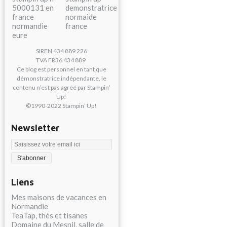
SIREN 434 889 226
TVA FR36 434 889
Ce blog est personnel en tant que
démonstratrice indépendante, le
contenu n’est pas agréé par Stampin’
Up!
©1990-2022 Stampin’ Up!
Newsletter
Liens
Mes maisons de vacances en
Normandie
TeaTap, thés et tisanes
Domaine du Mesnil, salle de