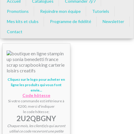
Accueil
Catalogues
Commander 7j/7
Promotions
Rejoindre mon équipe
Tutoriels
Mes kits et clubs
Programme de fidélité
Newsletter
Contact
Cliquez sur le logo pour acheter en
ligne les produits qui vous font
envie...
Code hôtesse
Si votre commande est inférieure à
€200, merci d'indiquer
le code hôtesse;
2U2QBGNY
Chaque mois, les client(e)s qui auront
utilisé ce code recevront une petite