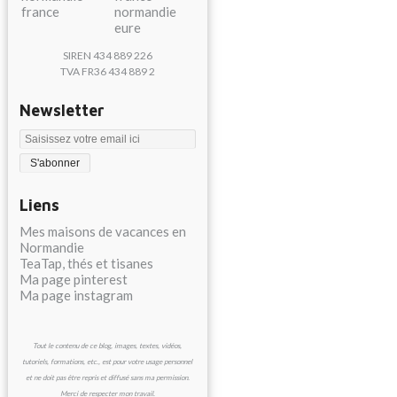
SIREN 434 889 226
TVA FR36 434 889 2
Newsletter
Liens
Mes maisons de vacances en
Normandie
TeaTap, thés et tisanes
Ma page pinterest
Ma page instagram
Tout le contenu de ce blog, images, textes, vidéos,
tutoriels, formations, etc., est pour votre usage personnel
et ne doit pas être repris et diffusé sans ma permission.
Merci de respecter mon travail.