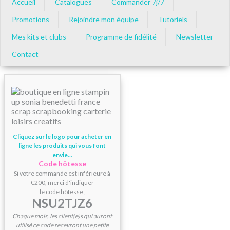
Accueil
Catalogues
Commander 7j/7
Promotions
Rejoindre mon équipe
Tutoriels
Mes kits et clubs
Programme de fidélité
Newsletter
Contact
Cliquez sur le logo pour acheter en
ligne les produits qui vous font
envie...
Code hôtesse
Si votre commande est inférieure à
€200, merci d'indiquer
le code hôtesse;
NSU2TJZ6
Chaque mois, les client(e)s qui auront
utilisé ce code recevront une petite