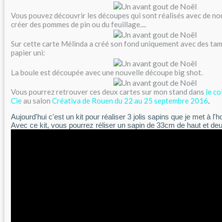
Vous pouvez découvrir les découpes qui sont réalisés avec de n
créer des pommes de pin ou du feuillage....
Sur cette carte Mélinda a créé son fond uniquement avec des tam
papier uni:
La boule est découpée avec une nouvelle découpe big shot.
Vous pourrez retrouver ces deux cartes sur mon stand dans
le co
Cie
au salon
Créativa de Rouen du 22 au 25 septembre 2016
.
Aujourd'hui c'est un kit pour réaliser 3 jolis sapins que je met à l'
Avec ce kit, vous pourrez réliser un sapin de 33cm de haut et deu