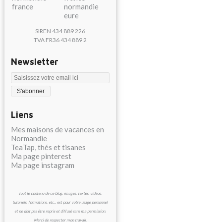
SIREN 434 889 226
TVA FR36 434 889 2
Newsletter
Liens
Mes maisons de vacances en
Normandie
TeaTap, thés et tisanes
Ma page pinterest
Ma page instagram
Tout le contenu de ce blog, images, textes, vidéos,
tutoriels, formations, etc., est pour votre usage personnel
et ne doit pas être repris et diffusé sans ma permission.
Merci de respecter mon travail.