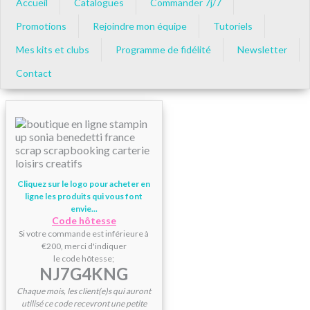
Accueil
Catalogues
Commander 7j/7
Promotions
Rejoindre mon équipe
Tutoriels
Mes kits et clubs
Programme de fidélité
Newsletter
Contact
Cliquez sur le logo pour acheter en
ligne les produits qui vous font
envie...
Code hôtesse
Si votre commande est inférieure à
€200, merci d'indiquer
le code hôtesse;
NJ7G4KNG
Chaque mois, les client(e)s qui auront
utilisé ce code recevront une petite