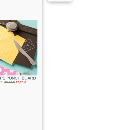
PE PUNCH BOARD
CE
:
23,00 €
17,25 €