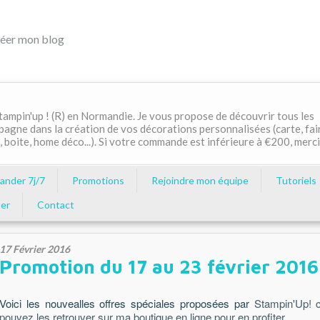
éer mon blog
ampin'up ! (R) en Normandie. Je vous propose de découvrir tous les
pagne dans la création de vos décorations personnalisées (carte, fai
, boite, home déco...). Si votre commande est inférieure à €200, merci
nder 7j/7
Promotions
Rejoindre mon équipe
Tutoriels
er
Contact
17 Février 2016
Promotion du 17 au 23 février 2016
Voici les nouvealles offres spéciales proposées par
Stampin'Up! c
pouvez les retrouver sur
ma boutique
en ligne pour en profiter.