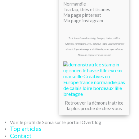
Normandie
TeaTap, thés et tisanes
Ma page pinterest
Ma page instagram
Tout le contenu de ce blog, images, textes, vidéos,
tutoriels, formations, etc., est pour votre usage personnel
et ne doit pas être repris et diffusé sans ma permission.
Merci de respecter mon travail.
Retrouver la démonstratrice
la plus proche de chez vous
Voir le profil de Sonia sur le portail Overblog
Top articles
Contact