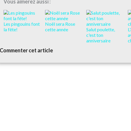
Vous aimerez aussi :
Les pingouins font
Noël sera Rose
la fête!
cette année
Salut poulette,
L
c'est ton
a
anniversaire
c
Commenter cet article