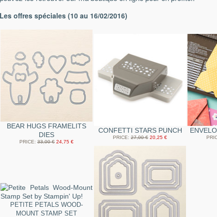
Les offres spéciales (10 au 16/02/2016)
BEAR HUGS FRAMELITS
CONFETTI STARS PUNCH
ENVELO
DIES
PRICE
:
27,00 €
20,25 €
PRI
PRICE
:
33,00 €
24,75 €
PETITE PETALS WOOD-
MOUNT STAMP SET