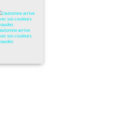
'automne arrive
vec ses couleurs
haudes