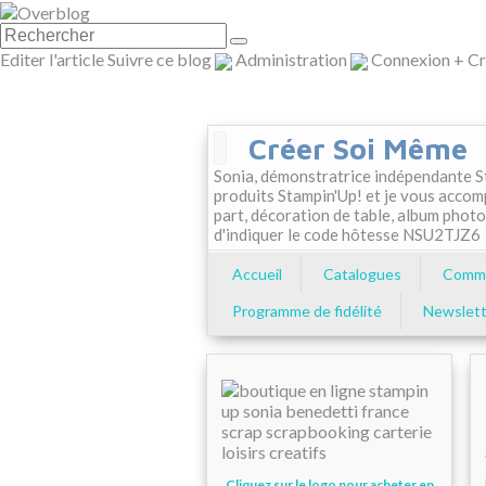
Editer l'article
Suivre ce blog
Administration
Connexion
+
Cr
Créer Soi Même
Sonia, démonstratrice indépendante St
produits Stampin'Up! et je vous accom
part, décoration de table, album photo
d'indiquer le code hôtesse NSU2TJZ6
Accueil
Catalogues
Comma
Programme de fidélité
Newslett
Cliquez sur le logo pour acheter en