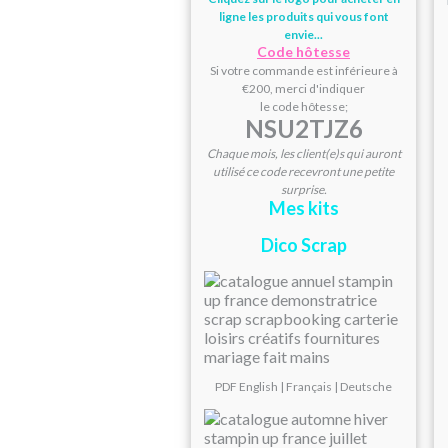
ligne les produits qui vous font
envie...
Code hôtesse
Si votre commande est inférieure à
€200, merci d'indiquer
le code hôtesse;
NSU2TJZ6
Chaque mois, les client(e)s qui auront
utilisé ce code recevront une petite
surprise.
Mes kits
Dico Scrap
PDF
English
|
Français
|
Deutsche