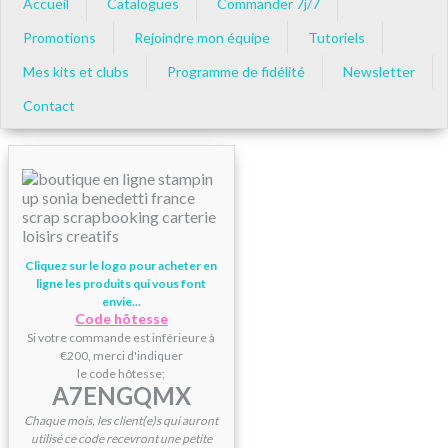
Accueil
Catalogues
Commander 7j/7
Promotions
Rejoindre mon équipe
Tutoriels
Mes kits et clubs
Programme de fidélité
Newsletter
Contact
Cliquez sur le logo pour acheter en
ligne les produits qui vous font
envie...
Code hôtesse
Si votre commande est inférieure à
€200, merci d'indiquer
le code hôtesse;
A7ENGQMX
Chaque mois, les client(e)s qui auront
utilisé ce code recevront une petite