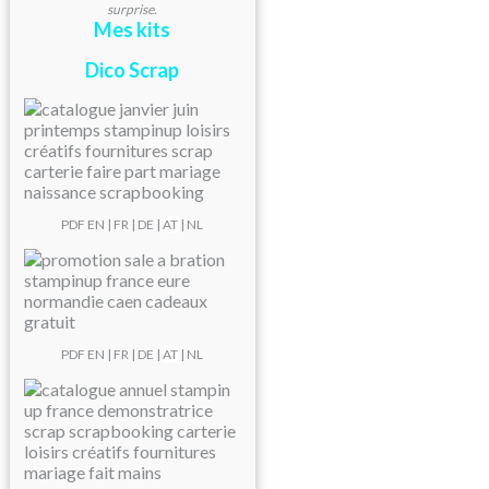
surprise.
Mes kits
Dico Scrap
PDF
EN
|
FR
|
DE
|
AT
| NL
PDF
EN
|
FR
|
DE
|
AT
| NL