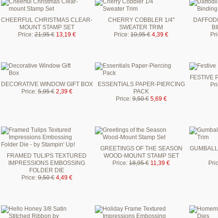
CHEERFUL CHRISTMAS CLEAR-
CHERRY COBBLER 1/4"
DAFFODI
MOUNT STAMP SET
SWEATER TRIM
B
Price
:
21,95 €
13,19 €
Price
:
10,95 €
4,39 €
Pr
FESTIVE 
DECORATIVE WINDOW GIFT BOX
ESSENTIALS PAPER-PIERCING
Pr
Price
:
5,95 €
2,39 €
PACK
Price
:
9,50 €
5,69 €
GREETINGS OF THE SEASON
GUMBALL 
FRAMED TULIPS TEXTURED
WOOD-MOUNT STAMP SET
IMPRESSIONS EMBOSSING
Price
:
18,95 €
11,39 €
Pri
FOLDER DIE
Price
:
9,50 €
4,49 €