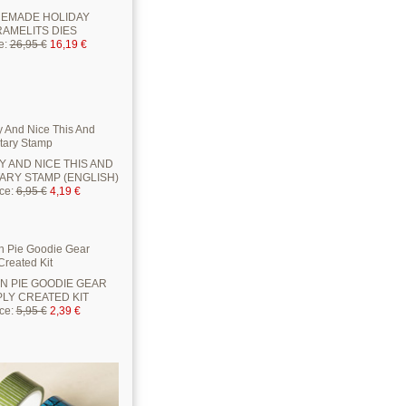
EMADE HOLIDAY
RAMELITS DIES
e
:
26,95 €
16,19 €
 AND NICE THIS AND
ARY STAMP (ENGLISH)
ice
:
6,95 €
4,19 €
N PIE GOODIE GEAR
PLY CREATED KIT
ice
:
5,95 €
2,39 €