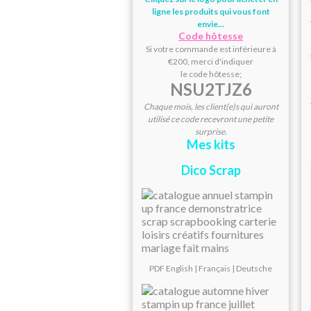
ligne les produits qui vous font
envie...
Code hôtesse
Si votre commande est inférieure à
€200, merci d'indiquer
le code hôtesse;
NSU2TJZ6
Chaque mois, les client(e)s qui auront
utilisé ce code recevront une petite
surprise.
Mes kits
Dico Scrap
PDF
English
|
Français
|
Deutsche