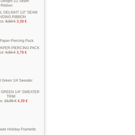
L DELIGHT 1/2" SEAM
INDING RIBBON
ice
:
8,50 €
3,39 €
PAPER-PIERCING PACK
ice
:
9,50 €
3,79 €
GREEN 1/4" SWEATER
TRIM
ce
:
10,95 €
4,39 €