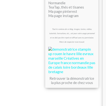
Normandie
TeaTap, thés et tisanes
Ma page pinterest
Ma page instagram
Tout le contenu de ce blog, images, textes, vidéos,
tutoriels, formations, etc., est pour votre usage personnel
et ne doit pas être repris et diffusé sans ma permission.
Merci de respecter mon travail.
Retrouver la démonstratrice
la plus proche de chez vous