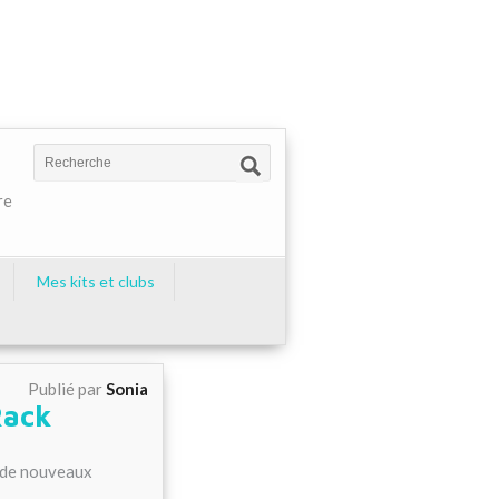
re
Mes kits et clubs
Publié par
Sonia
Rack
é de nouveaux