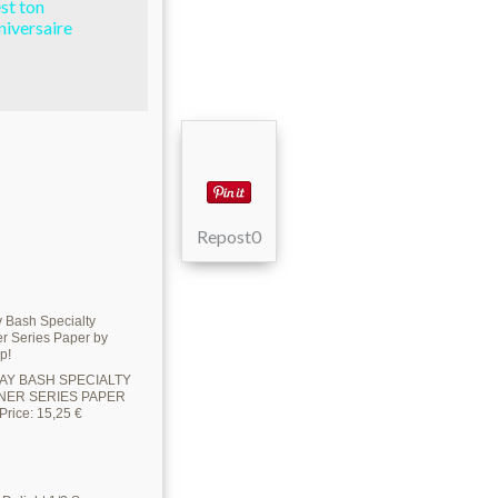
est ton
niversaire
Repost
0
AY BASH SPECIALTY
NER SERIES PAPER
Price
:
15,25 €