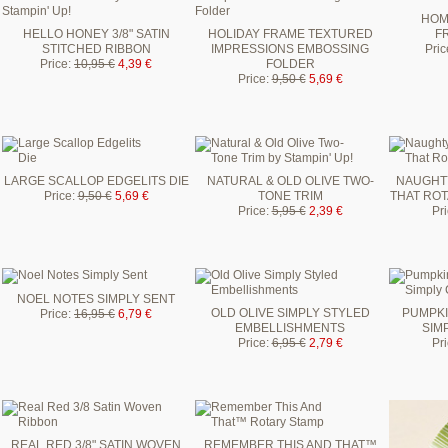
HOM
HELLO HONEY 3/8" SATIN
HOLIDAY FRAME TEXTURED
F
STITCHED RIBBON
IMPRESSIONS EMBOSSING
Pric
Price
:
10,95 €
4,39 €
FOLDER
Price
:
9,50 €
5,69 €
LARGE SCALLOP EDGELITS DIE
NATURAL & OLD OLIVE TWO-
NAUGHTY
Price
:
9,50 €
5,69 €
TONE TRIM
THAT ROT
Price
:
5,95 €
2,39 €
Pr
NOEL NOTES SIMPLY SENT
OLD OLIVE SIMPLY STYLED
PUMPKI
Price
:
16,95 €
6,79 €
EMBELLISHMENTS
SIM
Price
:
6,95 €
2,79 €
Pr
REAL RED 3/8" SATIN WOVEN
REMEMBER THIS AND THAT™