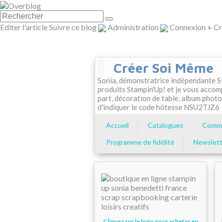
Editer l'article
Suivre ce blog
Administration
Connexion
+
Cr
Créer Soi Même
Sonia, démonstratrice indépendante St
produits Stampin'Up! et je vous accom
part, décoration de table, album photo
d'indiquer le code hôtesse NSU2TJZ6
Accueil
Catalogues
Comma
Programme de fidélité
Newslett
Cliquez sur le logo pour acheter en